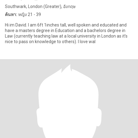
Southwark, London (Greater), อังกฤษ
ค้นหา:
หญิง 21 - 39
Hi im David. I am 6ft 1inches tall, well spoken and educated and
have a masters degree in Education and a bachelors degree in
Law (currently teaching law at a local university in London as it’s
nice to pass on knowledge to others). I love wal