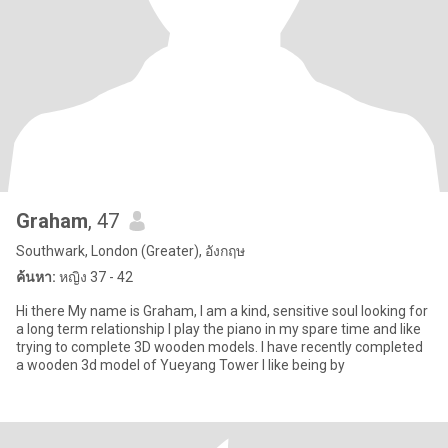
Graham
, 47
Southwark, London (Greater), อังกฤษ
ค้นหา:
หญิง 37 - 42
Hi there My name is Graham, I am a kind, sensitive soul looking for
a long term relationship I play the piano in my spare time and like
trying to complete 3D wooden models. I have recently completed
a wooden 3d model of Yueyang Tower I like being by