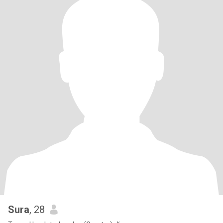
Sura
, 28