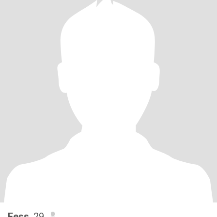
Fess
, 29