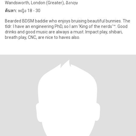
Wandsworth, London (Greater), อังกฤษ
ค้นหา:
หญิง 18 - 30
Bearded BDSM baddie who enjoys bruising beautiful bunnies. The
tldr: I have an engineering PhD, so I am 'King of the nerds'™. Good
drinks and good music are always a must. Impact play, shibari,
breath play, CNC, are nice to haves also.