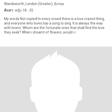
Wandsworth, London (Greater), อังกฤษ
ค้นหา:
หญิง 18 - 25
My words Not copied! In every crowd there is a love crazed thing,
and everyone who loves has a song to sing. It is always the way
with lovers. Whom are the fortunate ones that shall find the love
they seek? When i dreamt of flowers, would i r