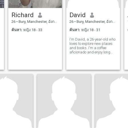
Richard
David
26
•
Bury, Manchester, อังกฤษ
26
•
Bury, Manchester, อังกฤษ
ค้นหา:
หญิง 18 - 33
ค้นหา:
หญิง 18 - 31
I'm David, a 26-year-old who
loves to explore new places
and books. I'm a coffee
aficionado and enjoy long
conversations over a good
cup. I'm looking for someone
who shares my passion for
adventure and great stories.