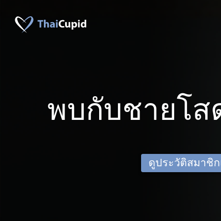
พบกับชายโสด
ดูประวัติสมาชิกเด