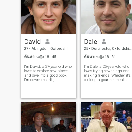
David
Dale
27
•
Abingdon, Oxfordshire, อังกฤษ
25
•
Dorchester, Oxfordshire, อังกฤษ
ค้นหา:
หญิง 18 - 45
ค้นหา:
หญิง 18 - 31
I'm David, a 27-year-old who
I'm Dale, a 25-year-old who
loves to explore new places
loves trying new things and
and dive into a good book.
making friends. Whether it's
I'm down-to-earth,
cooking a gourmet meal or
adventurous, and always up
hiking a new trail, I'm
for a good laugh. My hobbies
always up for an adventure. 
include hiking, cooking, and
value meaningful connection
trying out new restaurants.
and enjoy spending time wit
I'm looking for someone who
people who share my
shares
passion