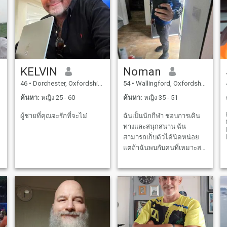
หลักกับผู้หญิงที่เหมาะสมที่
ยินดีที่จะย้ายไปยังอังกฤษ เพื่อ
แลกกับความรักและความมุ่ง
มั่นของคุณฉันจะให้เหมือน
กันกับคุณและมากขึ้นในบ้าน
ที่มีความสุขและเงียบสงบ ฉัน
KELVIN
Noman
จะอยู่ที่กรุงเทพในวันพฤหัสบดี
46
•
Dorchester, Oxfordshire, อังกฤษ
54
•
Wallingford, Oxfordshire, อังกฤษ
ที่ 9 พฤศจิกายนเป็นเวลา 5 วัน
หวังว่าจะได้พบกับผู้หญิงที่ดี
ค้นหา:
หญิง 25 - 60
ค้นหา:
หญิง 35 - 51
ผู้ชายที่คุณจะรักที่จะไม่
ฉันเป็นนักกีฬา ชอบการเดิน
ทางและสนุกสนาน ฉัน
สามารถเก็บตัวได้นิดหน่อย
แต่ถ้าฉันพบกับคนที่เหมาะสม
I
มีคุณค่าที่ดี ฉันเต็มใจ
s
h