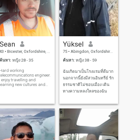
Sean
Yüksel
43
•
Bicester, Oxfordshire, อังกฤษ
75
•
Abingdon, Oxfordshire, อังกฤษ
ค้นหา:
หญิง 28 - 35
ค้นหา:
หญิง 38 - 59
Hard working
ฉันเกิดมาเป็นโรงแรมที่ดีมาก
telecommunications engineer.
นอกจากนี้ยังมีสวนอินทรีย์ รัก
I enjoy travelling and
learning new cultures and
ธรรมชาติไม่ชอบเมือง เดิน
experiencing new things.
ทางความหลงใหลของฉัน
Would love toe opportunity to
visit a new place and learn a
new language.