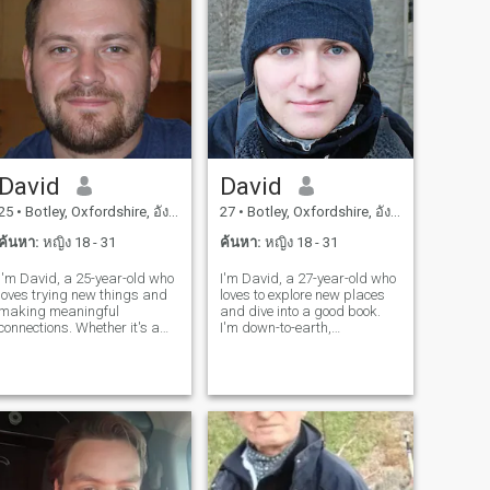
David
David
25
•
Botley, Oxfordshire, อังกฤษ
27
•
Botley, Oxfordshire, อังกฤษ
ค้นหา:
หญิง 18 - 31
ค้นหา:
หญิง 18 - 31
I'm David, a 25-year-old who
I'm David, a 27-year-old who
loves trying new things and
loves to explore new places
making meaningful
and dive into a good book.
connections. Whether it's a
I'm down-to-earth,
cozy movie night or an
adventurous, and always up
adventurous hike, I'm up for
for a good laugh. My hobbies
anything. I value honesty,
include hiking, cooking, and
humor, and a shared sense
trying out new restaurants.
of adventure in our
I'm looking for someone who
relationship.
shares