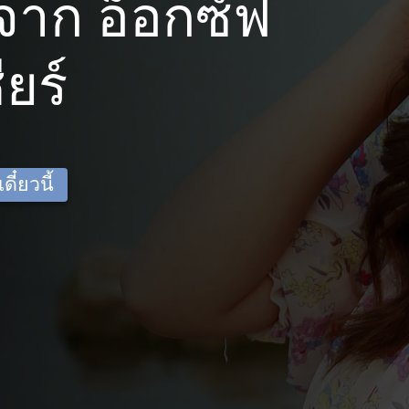
าก อ็อกซ์ฟ
ียร์
ี๋ยวนี้