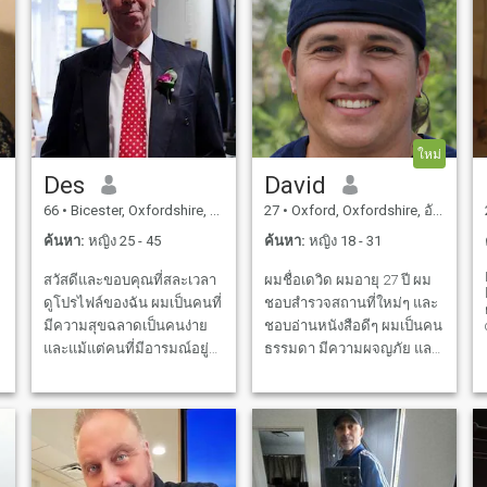
ใหม่
Des
David
66
•
Bicester, Oxfordshire, อังกฤษ
27
•
Oxford, Oxfordshire, อังกฤษ
ค้นหา:
หญิง 25 - 45
ค้นหา:
หญิง 18 - 31
สวัสดีและขอบคุณที่สละเวลา
ผมชื่อเดวิด ผมอายุ 27 ปี ผม
ดูโปรไฟล์ของฉัน ผมเป็นคนที่
ชอบสํารวจสถานที่ใหม่ๆ และ
มีความสุขฉลาดเป็นคนง่าย
ชอบอ่านหนังสือดีๆ ผมเป็นคน
และแม้แต่คนที่มีอารมณ์อยู่
ธรรมดา มีความผจญภัย และ
ด้วยตัวเองในส่วนที่สวยงาม
ชอบสนุกเสมอ ไม่ว่าจะ
ของภาคใต้ของอังกฤษใกล้กับ
เป็นการเดินป่าในภูเขา หรือ
ฟอร์ดและไม่ไกลจาก
การลองร้านอาหารใหม่ ฉัน
ลอนดอน ฉันได้นำชีวิตที่
พร้อมเสมอที่จะสร้างความ
กระตือรือร้นและน่าสนใจแต่
ทรงจํา และเชื่อมต่อกับจิต
ตอนนี้ฉันกำลังมองหาที่จะปัก
วิญญาณที่คิดเหมือนฉัน