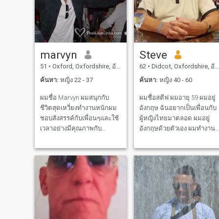
marvyn
Steve
51
•
Oxford, Oxfordshire, อังกฤษ
62
•
Didcot, Oxfordshire, อังกฤษ
ค้นหา:
หญิง 22 - 37
ค้นหา:
หญิง 40 - 60
ผมชื่อ Marvyn ผมสนุกกับ
ผมชื่อสตีฟ ผมอายุ 59 ผมอยู่
ชีวิตสุดเหวี่ยงทำงานหนักผม
อังกฤษ ฉันอยากเป็นเพื่อนกับ
ชอบสังสรรค์กับเพื่อนๆและใช้
ผู้หญิงไทยมาตลอด ผมอยู่
เวลาอย่างมีคุณภาพกับ
อังกฤษด้วยตัวเอง ผมทํางาน
ครอบครัว .... ผมมีความ
เป็นวิศวกรไฟฟ้า
ห่วงใยและสนุกสนานอย่าง
จริงใจ