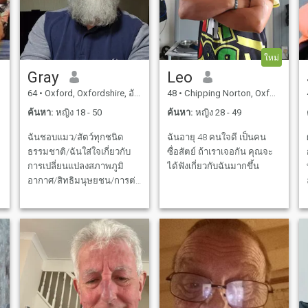
ใหม่
Gray
Leo
64
•
Oxford, Oxfordshire, อังกฤษ
48
•
Chipping Norton, Oxfordshire, อังกฤษ
ค้นหา:
หญิง 18 - 50
ค้นหา:
หญิง 28 - 49
ฉันชอบแมว/สัตว์ทุกชนิด
ฉันอายุ 48 คนใจดี เป็นคน
ธรรมชาติ/ฉันใส่ใจเกี่ยวกับ
ซื่อสัตย์ ถ้าเราเจอกัน คุณจะ
การเปลี่ยนแปลงสภาพภูมิ
ได้ฟังเกี่ยวกับฉันมากขึ้น
อากาศ/สิทธิมนุษยชน/การต่อ
ต้านการเหยียดเชื้อชาติ/ฉัน
ไม่ได้ขับรถ