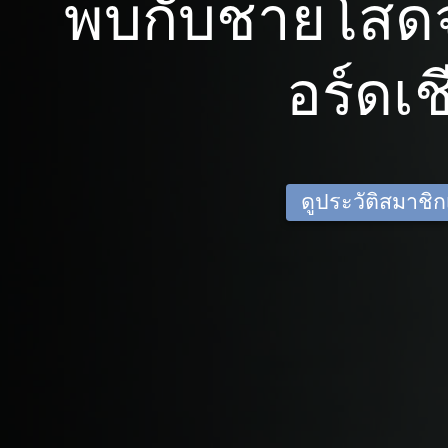
พบกับชายโสดจ
อร์ดเช
ดูประวัติสมาชิกเด