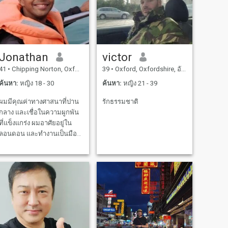
Jonathan
victor
41
•
Chipping Norton, Oxfordshire, อังกฤษ
39
•
Oxford, Oxfordshire, อังกฤษ
ค้นหา:
หญิง 18 - 30
ค้นหา:
หญิง 21 - 39
ผมมีคุณค่าทางศาสนาที่ปาน
รักธรรมชาติ
กลาง และเชื่อในความผูกพัน
ที่แข็งแกร่ง ผมอาศัยอยู่ใน
ลอนดอน และทํางานเป็นมือ
อาชีพด้านซอฟต์แวร์ ฉันทํา
เงินได้ดีด้วยความเมตตาของ
พระเจ้า