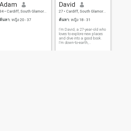
Adam
David
34
•
Cardiff, South Glamorgan, อังกฤษ
27
•
Cardiff, South Glamorgan, อังกฤษ
ค้นหา:
หญิง 20 - 37
ค้นหา:
หญิง 18 - 31
I'm David, a 27-year-old who
loves to explore new places
and dive into a good book.
I'm down-to-earth,
adventurous, and always up
for a good laugh. My hobbies
include hiking, cooking, and
trying out new restaurants.
I'm looking for someone who
shares
ถัดไป
Darren