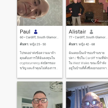
Paul
Alistair
60
•
Cardiff, South Glamorgan, อังกฤษ
77
•
Cardiff, South Glamorgan, อังกฤษ
ค้นหา:
หญิง 25 - 50
ค้นหา:
หญิง 42 - 68
โปรดอย่าส่งข้อความมาถ้า
ฉันเคยเป็นเจ้าของร้านขาย
คุณต้องการให้ฉันลงทุนใน
ปลา / ชิปใน Cardiff รวมที่พัก
cryptocurrency ส่งบัตรของ
ใน West Wales ขณะนี้กำลัง
ขวัญ และถ้าคุณไม่ต้องการ
อยู่ในบ้านที่ตั้งซึ่งแยกออกจา
ย้ายไปอาศัยในสหราช
พื้นที่ชนบทไม่ไกลจากเมือง
อาณาจักร ขอบใจ
Cardiff ฉันได้ลงทุนอย่างดีใน
ตลาดค้าปลีกซึ่งฉันสนใจ
อย่างมาก