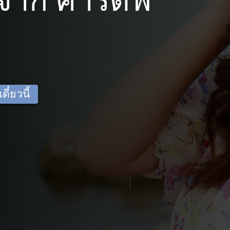
าก คาร์ดิฟ
ี๋ยวนี้