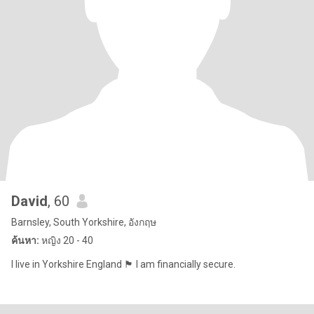
David
, 60
Barnsley, South Yorkshire, อังกฤษ
ค้นหา:
หญิง 20 - 40
I live in Yorkshire England 🏴󠁧󠁢󠁥󠁮󠁧󠁿 I am financially secure.