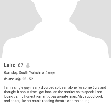
Laird
, 67
Barnsley, South Yorkshire, อังกฤษ
ค้นหา:
หญิง 25 - 52
I am a single guy nearly divorced so been alone for some 6yrs and
thought it about time i got back on the market so to speak. I am
loving caring honest romantic passionate man. Also i good cook
and baker, like art music reading theatre cinema eating