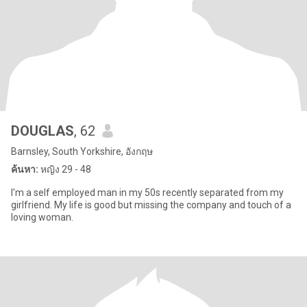
DOUGLAS
, 62
Barnsley, South Yorkshire, อังกฤษ
ค้นหา:
หญิง 29 - 48
I'm a self employed man in my 50s recently separated from my
girlfriend. My life is good but missing the company and touch of a
loving woman.