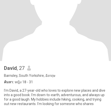
David
, 27
Barnsley, South Yorkshire, อังกฤษ
ค้นหา:
หญิง 18 - 31
I'm David, a 27-year-old who loves to explore new places and dive
into a good book. I'm down-to-earth, adventurous, and always up
for a good laugh. My hobbies include hiking, cooking, and trying
out new restaurants. I'm looking for someone who shares