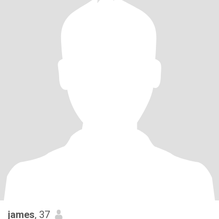
james
, 37