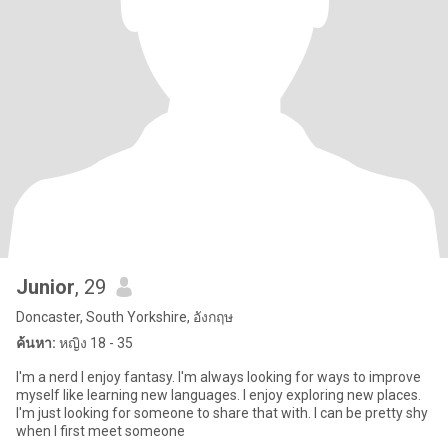
Junior
, 29
Doncaster, South Yorkshire, อังกฤษ
ค้นหา:
หญิง 18 - 35
I'm a nerd I enjoy fantasy. I'm always looking for ways to improve
myself like learning new languages. I enjoy exploring new places.
I'm just looking for someone to share that with. I can be pretty shy
when I first meet someone