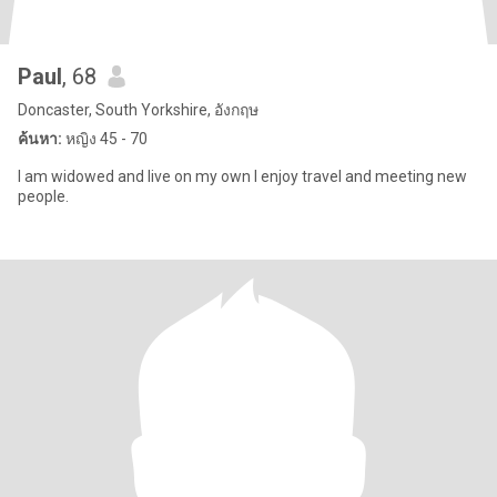
Paul
, 68
Doncaster, South Yorkshire, อังกฤษ
ค้นหา:
หญิง 45 - 70
I am widowed and live on my own I enjoy travel and meeting new
people.