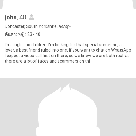
john
, 40
Doncaster, South Yorkshire, อังกฤษ
ค้นหา:
หญิง 23 - 40
I'm single , no children. I'm looking for that special someone, a
lover, a best friend ruled into one. if you want to chat on WhatsApp
I expect a video call first on there, so we know we are both real. as
there are a lot of fakes and scammers on thi