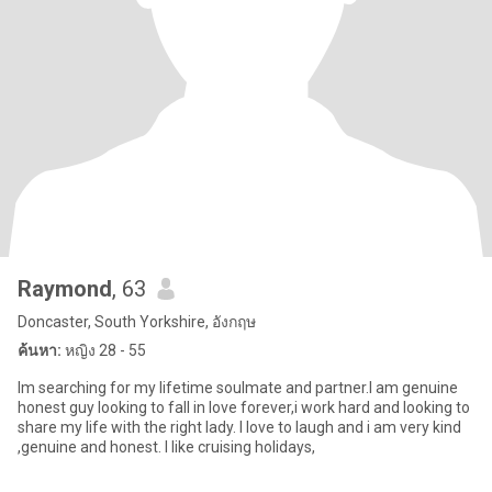
Raymond
, 63
Doncaster, South Yorkshire, อังกฤษ
ค้นหา:
หญิง 28 - 55
Im searching for my lifetime soulmate and partner.I am genuine
honest guy looking to fall in love forever,i work hard and looking to
share my life with the right lady. I love to laugh and i am very kind
,genuine and honest. I like cruising holidays,