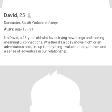
David
, 25
Doncaster, South Yorkshire, อังกฤษ
ค้นหา:
หญิง 18 - 31
I'm David, a 25-year-old who loves trying new things and making
meaningful connections. Whether it's a cozy movie night or an
adventurous hike, I'm up for anything. I value honesty, humor, and
a sense of adventure in our relationship.