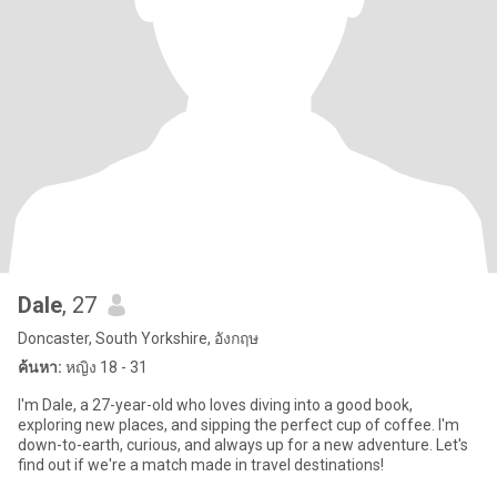
Dale
, 27
Doncaster, South Yorkshire, อังกฤษ
ค้นหา:
หญิง 18 - 31
I'm Dale, a 27-year-old who loves diving into a good book,
exploring new places, and sipping the perfect cup of coffee. I'm
down-to-earth, curious, and always up for a new adventure. Let's
find out if we're a match made in travel destinations!