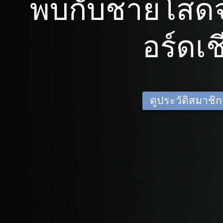
พบกับชายโสด
อร์ดเช
ดูประวัติสมาชิกเด