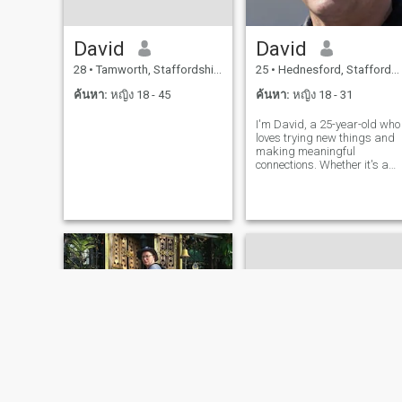
David
David
28
•
Tamworth, Staffordshire, อังกฤษ
25
•
Hednesford, Staffordshire, อังกฤษ
ค้นหา:
หญิง 18 - 45
ค้นหา:
หญิง 18 - 31
I'm David, a 25-year-old who
loves trying new things and
making meaningful
connections. Whether it's a
cozy movie night or an
adventurous hike, I'm up for
anything. I value honesty,
humor, and a sense of
adventure in our relationship