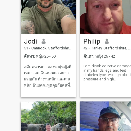
อื่นและฉันเท่านั้นตอบกลับไป
ยังโปรดผู้คนด้วยภาพถ่าย
และหนึ่งจุดสุดท้ายที่ไม่มีการ
ติดต่อจากกานา ! ... ฉันรู้ว่า
เมื่อผมเห็นนักต้มตุ๋น ... ฉัน
อาจมีลักษณะนุ่มแต่ผมที่มี
Jodi
Philip
ความยาวมากพอที่จะรู้ว่า ! ! !
51
•
Cannock, Staffordshire, อังกฤษ
42
•
Hanley, Staffordshire, อังกฤษ
... ขอบคุณครับ
ค้นหา:
หญิง 25 - 50
ค้นหา:
หญิง 26 - 42
I am disabled nerve damag
อดีตทหารเก่า มองหาผู้หญิงที่
in my hands legs and feet
เหมาะสม ฉันสนุกและอยาก
diabetes type two high blood
ผจญภัย ทํางานหนัก และเล่น
pressure and high
cholesterol weakened
หนัก ฉันแค่จะพูดคุยกับคนที่
immune system
มีวิดีโอโทรศัพท์ เพื่อให้แน่ใจ
ว่า