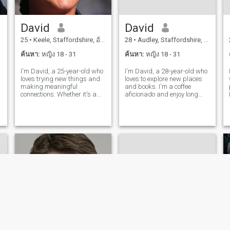
David
David
25
•
Keele, Staffordshire, อังกฤษ
28
•
Audley, Staffordshire, อังกฤษ
ค้นหา:
หญิง 18 - 31
ค้นหา:
หญิง 18 - 31
I'm David, a 25-year-old who
I'm David, a 28-year-old who
loves trying new things and
loves to explore new places
making meaningful
and books. I'm a coffee
connections. Whether it's a
aficionado and enjoy long
cozy movie night or an
conversations over a good
adventurous hike, I'm up for
cup. I'm looking for someone
anything. I value honesty,
who shares my passion for
humor, and a sense of
adventure and great
.
adventure in our relationship.
literature.