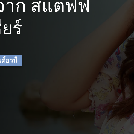
จาก สแตฟฟ
ียร์
ี๋ยวนี้