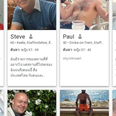
Steve
Paul
60
•
Keele, Staffordshire, อังกฤษ
42
•
Stoke-on-Trent, Staffordshire, อังกฤษ
ค้นหา:
หญิง 37 - 59
ค้นหา:
หญิง 37 - 45
e
shy/introvert
ฉันมีรายการของสถานที่ที่
อยากไป แต่สถานที่โปรดของ
ฉันจนถึงตอนนี้ คือ
ประเทศไทย กับคนและ
วัฒนธรรมที่น่าทึ่ง ฉันเดินกับ
สุนัขทุกวัน และมีปฏิทินทาง
สังคมที่ยุ่งยาก แต่จะหาเวลาที่
จะติดต่อกับคนที่เหมาะสม
เสมอ ฉันเงียบ แต่รักที่จะทํา
ให้คนหัวเราะ