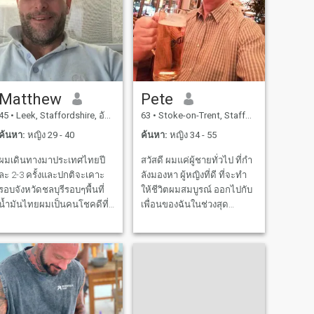
Matthew
Pete
45
•
Leek, Staffordshire, อังกฤษ
63
•
Stoke-on-Trent, Staffordshire, อังกฤษ
ค้นหา:
หญิง 29 - 40
ค้นหา:
หญิง 34 - 55
ผมเดินทางมาประเทศไทยปี
สวัสดี ผมแค่ผู้ชายทั่วไป ที่กํา
ละ 2-3 ครั้งและปกติจะเคาะ
ลังมองหา ผู้หญิงที่ดี ที่จะทํา
รอบจังหวัดชลบุรีรอบๆพื้นที่
ให้ชีวิตผมสมบูรณ์ ออกไปกับ
น้ำมันไทยผมเป็นคนโชคดีที่
เพื่อนของฉันในช่วงสุด
มีความสุขที่ชอบการใช้งาน
สัปดาห์ และยุ่งกับการทํางาน
ผมไม่ได้หลังจาก flings จริงๆ
ในช่วงสัปดาห แต่ขาดใครที่
ผมจะชอบความสัมพันธ์
จะเต้นกับ! เก็บการเต้นรําครั้ง
สุดท้ายของคืนนี้ไว้ให้ฉัน!