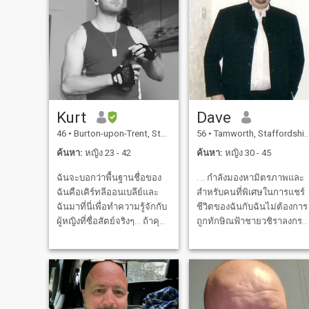
Kurt
Dave
46
•
Burton-upon-Trent, Staffordshire, อังกฤษ
56
•
Tamworth, Staffordshire, อังกฤษ
ค้นหา:
หญิง 23 - 42
ค้นหา:
หญิง 30 - 45
ฉันจะบอกว่าพื้นฐานชื่อของ
. .. กำลังมองหามิตรภาพและ
ฉันคือเคิร์ทลีออนเบลีย์และ
สำหรับคนที่พิเศษในการแชร์
ฉันมาที่นี่เพื่อทำความรู้จักกับ
ชีวิตของฉันกับฉันไม่ต้องการ
ผู้หญิงที่ซื่อสัตย์จริงๆ... ถ้าคุณ
ถูกทักษิณฟ้าชายวชิราลงกรณ
อยากรู้เกี่ยวกับฉันมากกว่านี้
' Ugar Go Daddy ' และโปรด
ภาษาอังกฤษจะมีประโยชน์
อย่าถามว่าเป็นการปฏิเสธ
หรือเราจะต้องใช้ Google
ความถี่สำหรับเงินที่ได้สร้าง
Translate อย่าเสียเวลาของ
ความไม่พอใจ ถ้าคุณต้องการ
ฉันถ้าคุณมีโปรไฟล์ปลอม
ให้ผู้ที่ได้โปรดอย่าทิ้งเวลา
หรือหลังจากเงิน !
ของฉันและของคุณและดูที่