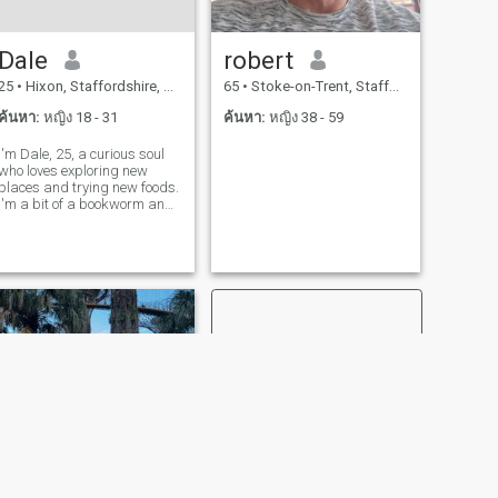
Dale
robert
25
•
Hixon, Staffordshire, อังกฤษ
65
•
Stoke-on-Trent, Staffordshire, อังกฤษ
ค้นหา:
หญิง 18 - 31
ค้นหา:
หญิง 38 - 59
I'm Dale, 25, a curious soul
who loves exploring new
places and trying new foods.
I'm a bit of a bookworm and
enjoy a good chat over a cup
of coffee. I'm looking for
someone who shares my love
for adventure and a good
laugh.