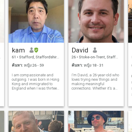
kam
David
61
•
Stafford, Staffordshire, อังกฤษ
26
•
Stoke-on-Trent, Staffordshire, อังกฤษ
ค้นหา:
หญิง 26 - 59
ค้นหา:
หญิง 18 - 31
I am compassionate and
I'm David, a 26-year-old who
outgoing. I was born in Hong
loves trying new things and
Kong and immigrated to
making meaningful
England when I was thirteen
connections. Whether it's a
years old. I graduated in
cozy movie night or an
์
Swansea university in 1987. I
adventurous hike, I'm up for
am an Electrical Engineer
anything. I value honesty,
working for an international
humor, and a shared sense
Electrical switchgear
of adventure in our
company. Like
relationship.