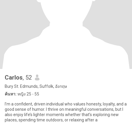
Carlos
, 52
Bury St. Edmunds, Suffolk, อังกฤษ
ค้นหา:
หญิง 25 - 55
I’m a confident, driven individual who values honesty, loyalty, and a
good sense of humor. I thrive on meaningful conversations, but I
also enjoy life’s lighter moments whether that’s exploring new
places, spending time outdoors, or relaxing after a