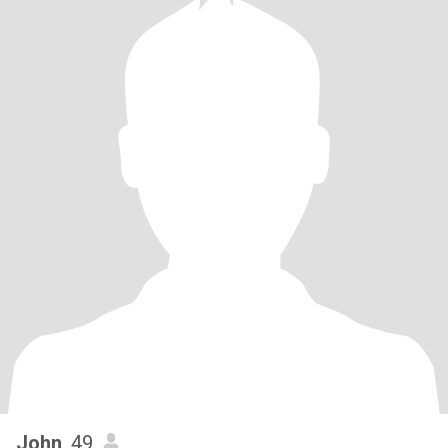
John
, 49