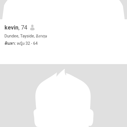
kevin
, 74
Dundee, Tayside, อังกฤษ
ค้นหา:
หญิง 32 - 64