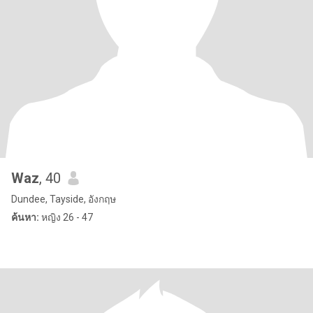
Waz
, 40
Dundee, Tayside, อังกฤษ
ค้นหา:
หญิง 26 - 47