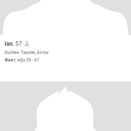
Ian
, 57
Dundee, Tayside, อังกฤษ
ค้นหา:
หญิง 29 - 47