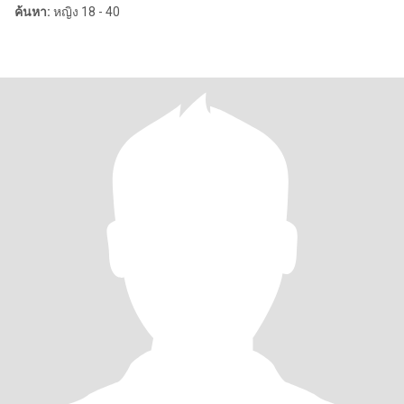
ค้นหา:
หญิง 18 - 40