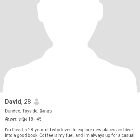
David
, 28
Dundee, Tayside, อังกฤษ
ค้นหา:
หญิง 18 - 45
I'm David, a 28-year-old who loves to explore new places and dive
into a good book. Coffee is my fuel, and I'm always up for a casual