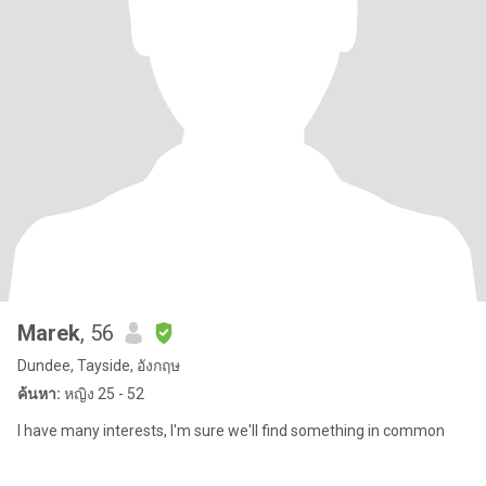
Marek
, 56
Dundee, Tayside, อังกฤษ
ค้นหา:
หญิง 25 - 52
I have many interests, I'm sure we'll find something in common