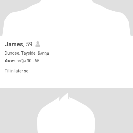
James
, 59
Dundee, Tayside, อังกฤษ
ค้นหา:
หญิง 30 - 65
Fill in later so