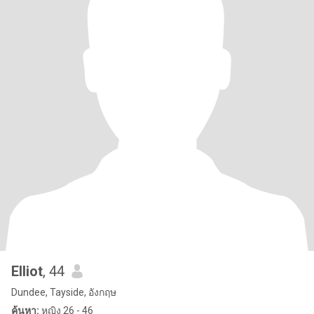
Elliot
, 44
Dundee, Tayside, อังกฤษ
ค้นหา:
หญิง 26 - 46