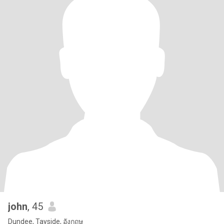
john
, 45
Dundee, Tayside, อังกฤษ