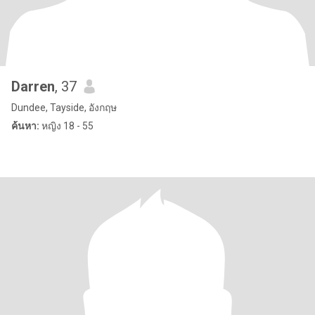
Darren
, 37
Dundee, Tayside, อังกฤษ
ค้นหา:
หญิง 18 - 55