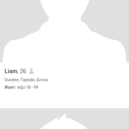
Liam
, 26
Dundee, Tayside, อังกฤษ
ค้นหา:
หญิง 18 - 99