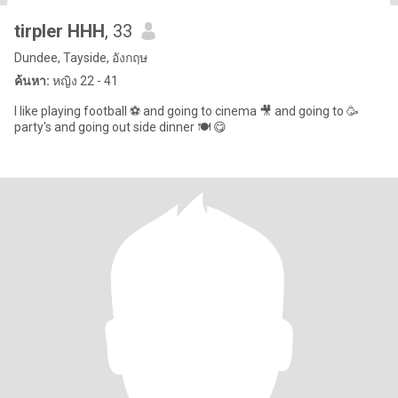
tirpler HHH
, 33
Dundee, Tayside, อังกฤษ
ค้นหา:
หญิง 22 - 41
I like playing football ⚽️ and going to cinema 🎥 and going to 🥳
party's and going out side dinner 🍽 😋