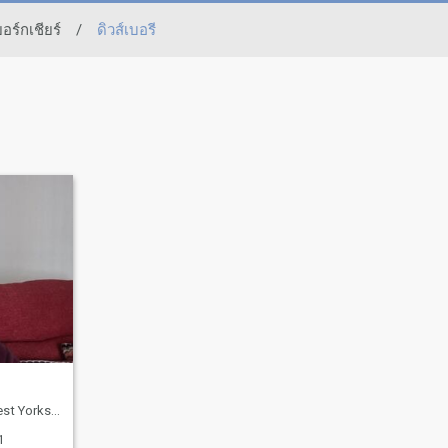
อร์กเชียร์
/
ดิวส์เบอรี
shire, อังกฤษ
1