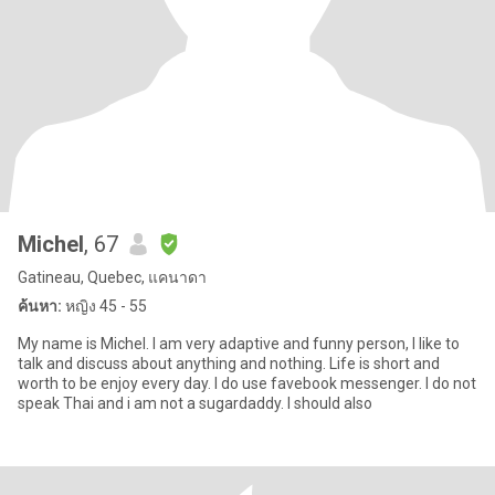
Michel
, 67
Gatineau, Quebec, แคนาดา
ค้นหา:
หญิง 45 - 55
My name is Michel. I am very adaptive and funny person, I like to
talk and discuss about anything and nothing. Life is short and
worth to be enjoy every day. I do use favebook messenger. I do not
speak Thai and i am not a sugardaddy. I should also