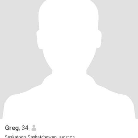
Greg
, 34
Saskatoon, Saskatchewan, แคนาดา