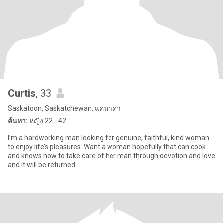
Curtis
, 33
Saskatoon, Saskatchewan, แคนาดา
ค้นหา:
หญิง 22 - 42
I’m a hardworking man looking for genuine, faithful, kind woman
to enjoy life’s pleasures. Want a woman hopefully that can cook
and knows how to take care of her man through devotion and love
and it will be returned