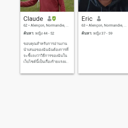
Claude
Eric
62
•
Alençon, Normandie, ฝรั่งเศส
63
•
Alençon, Normandie, ฝรั่งเศส
ค้นหา:
หญิง 44 - 52
ค้นหา:
หญิง 37 - 59
ขอบคุณสำหรับการอ่านงาน
นำเสนอของฉันฉันต้องการที่
จะชี้แจงว่าวิธีการของฉันใน
เว็บไซต์นี้เป็นเรื่องร้ายแรงและ
ฉันกำลังมองหาความสัมพันธ์
ที่ยั่งยืน ฉันเป็นคนที่ชอบ
อารมณ์ขันและการ
เคลื่อนไหว ในฐานะที่เป็นกีฬา
มันเป็นปิงปองเทนนิส, เดินป่า
(ภูเขาและทะเล) ฉันรักดนตรี
(คลาสสิกป๊อปพื้นบ้านบ
ลูส์ร็อคและโลก) ฉันรักสวน
ปลูกผักและสนใจในการถ่าย
ภาพจิตวิทยาและปรัชญา