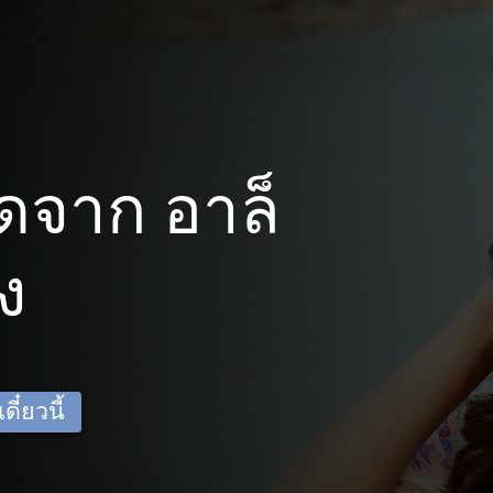
ดจาก อาล็
ง
ี๋ยวนี้