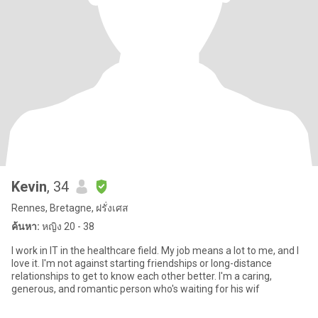
Kevin
, 34
Rennes, Bretagne, ฝรั่งเศส
ค้นหา:
หญิง 20 - 38
I work in IT in the healthcare field. My job means a lot to me, and I
love it. I'm not against starting friendships or long-distance
relationships to get to know each other better. I'm a caring,
generous, and romantic person who's waiting for his wif