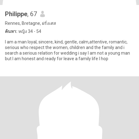
Philippe
, 67
Rennes, Bretagne, ฝรั่งเศส
ค้นหา:
หญิง 34 - 54
I am a man loyal, sincere, kind, gentle, calm,attentive, romantic,
serious who respect the women, children and the family and i
search a serious relation for wedding i say I am not a young man
but I am honest and ready for leave a family life I hop