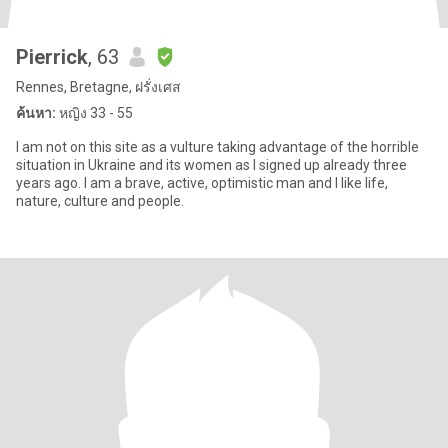
Pierrick
, 63
Rennes, Bretagne, ฝรั่งเศส
ค้นหา:
หญิง 33 - 55
I am not on this site as a vulture taking advantage of the horrible
situation in Ukraine and its women as I signed up already three
years ago. I am a brave, active, optimistic man and I like life,
nature, culture and people.