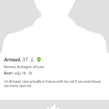
Arnaud
, 37
Rennes, Bretagne, ฝรั่งเศส
ค้นหา:
หญิง 18 - 35
i'm Arnaud, i live actually in france with my cat if you want know
me more, text me