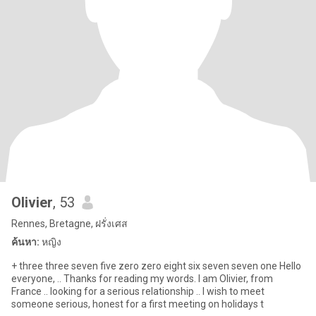
Olivier
, 53
Rennes, Bretagne, ฝรั่งเศส
ค้นหา:
หญิง
+ three three seven five zero zero eight six seven seven one Hello
everyone, .. Thanks for reading my words. I am Olivier, from
France .. looking for a serious relationship .. I wish to meet
someone serious, honest for a first meeting on holidays t