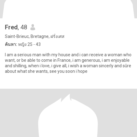
Fred
, 48
Saint-Brieuc, Bretagne, ฝรั่งเศส
ค้นหา:
หญิง 25 - 43
I am a serious man with my house and i can receive a woman who
want, or be able to come in France, i am generous, i am enjoyable
and shilling, when i love, i give all, i wish a woman sincerly and sûre
about what she wants, see you soon i hope