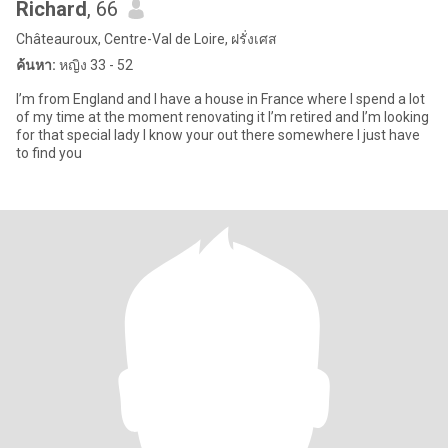
Richard
, 66
Châteauroux, Centre-Val de Loire, ฝรั่งเศส
ค้นหา:
หญิง 33 - 52
I’m from England and I have a house in France where I spend a lot
of my time at the moment renovating it I’m retired and I’m looking
for that special lady I know your out there somewhere I just have
to find you