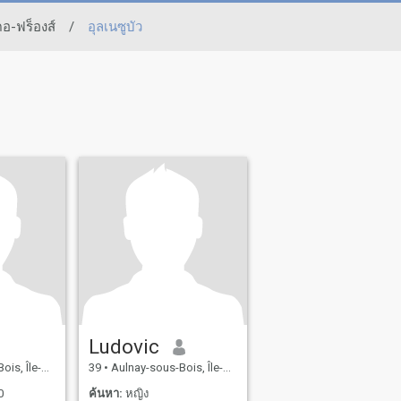
ดอ-ฟร็องส์
/
อุลเนซูบัว
Ludovic
rance, ฝรั่งเศส
39
•
Aulnay-sous-Bois, Île-de-France, ฝรั่งเศส
0
ค้นหา:
หญิง