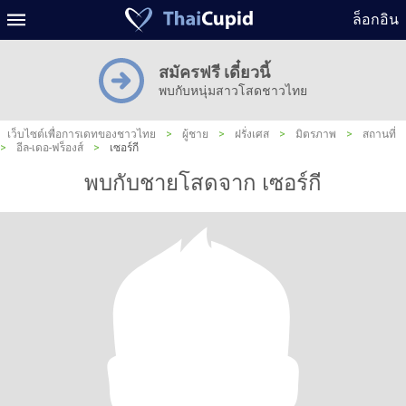
ล็อกอิน
สมัครฟรี เดี๋ยวนี้
พบกับหนุ่มสาวโสดชาวไทย
เว็บไซต์เพื่อการเดทของชาวไทย
>
ผู้ชาย
>
ฝรั่งเศส
>
มิตรภาพ
>
สถานที่
>
อีล-เดอ-ฟร็องส์
>
เซอร์กี
พบกับชายโสดจาก เซอร์กี