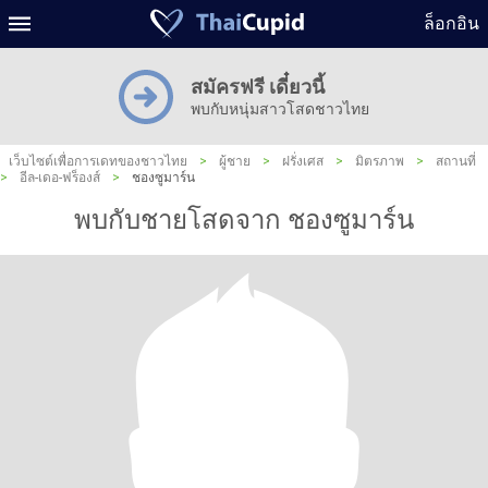
ล็อกอิน
สมัครฟรี เดี๋ยวนี้
พบกับหนุ่มสาวโสดชาวไทย
เว็บไซต์เพื่อการเดทของชาวไทย
>
ผู้ชาย
>
ฝรั่งเศส
>
มิตรภาพ
>
สถานที่
>
อีล-เดอ-ฟร็องส์
>
ชองซูมาร์น
พบกับชายโสดจาก ชองซูมาร์น