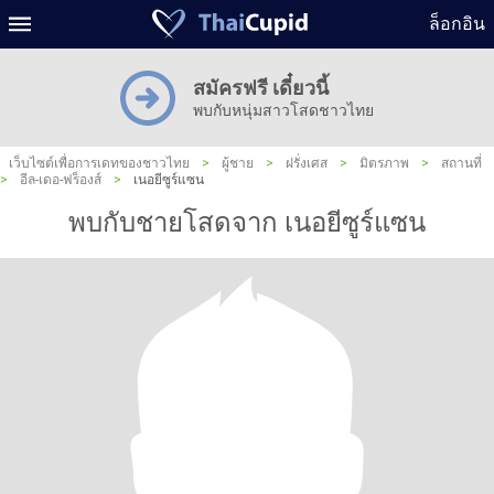
ล็อกอิน
สมัครฟรี เดี๋ยวนี้
พบกับหนุ่มสาวโสดชาวไทย
เว็บไซต์เพื่อการเดทของชาวไทย
>
ผู้ชาย
>
ฝรั่งเศส
>
มิตรภาพ
>
สถานที่
>
อีล-เดอ-ฟร็องส์
>
เนอยีซูร์แซน
พบกับชายโสดจาก เนอยีซูร์แซน