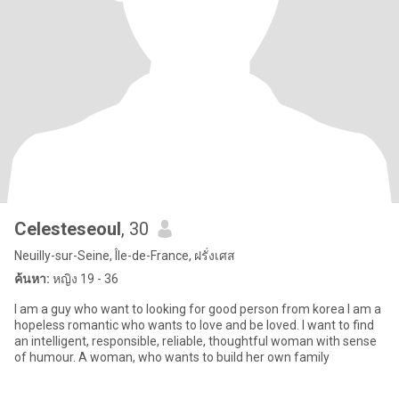
Celesteseoul
, 30
Neuilly-sur-Seine, Île-de-France, ฝรั่งเศส
ค้นหา:
หญิง 19 - 36
I am a guy who want to looking for good person from korea I am a
hopeless romantic who wants to love and be loved. I want to find
an intelligent, responsible, reliable, thoughtful woman with sense
of humour. A woman, who wants to build her own family