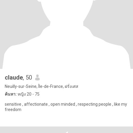
claude
, 50
Neuilly-sur-Seine, Île-de-France, ฝรั่งเศส
ค้นหา:
หญิง 20 - 75
sensitive , affectionate , open minded , respecting people , like my
freedom