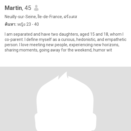
Martin
, 45
Neuilly-sur-Seine, Île-de-France, ฝรั่งเศส
ค้นหา:
หญิง 23 - 40
I am separated and have two daughters, aged 15 and 18, whom I
co-parent. I define myself as a curious, hedonistic, and empathetic
person. I love meeting new people, experiencing new horizons,
sharing moments, going away for the weekend, humor wit