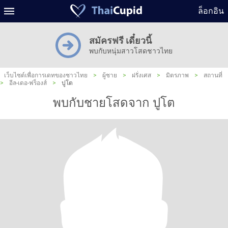
ล็อกอิน
สมัครฟรี เดี๋ยวนี้
พบกับหนุ่มสาวโสดชาวไทย
เว็บไซต์เพื่อการเดทของชาวไทย
>
ผู้ชาย
>
ฝรั่งเศส
>
มิตรภาพ
>
สถานที่
>
อีล-เดอ-ฟร็องส์
>
ปูโต
พบกับชายโสดจาก ปูโต