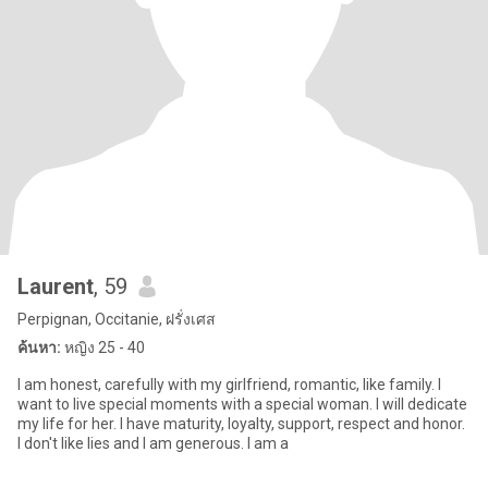
Laurent
, 59
Perpignan, Occitanie, ฝรั่งเศส
ค้นหา:
หญิง 25 - 40
I am honest, carefully with my girlfriend, romantic, like family. I
want to live special moments with a special woman. I will dedicate
my life for her. I have maturity, loyalty, support, respect and honor.
I don't like lies and I am generous. I am a