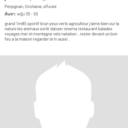
Perpignan, Occitanie, ฝรั่งเศส
ค้นหา:
หญิง 35 - 50
grand 1m85 sportif brun yeux verts agriculteur j'aime bien sur la
nature les animaux sortir danser cinema restaurant balades
voyages mer et montagne velo natation....rester devant un bon
feu a la maison regarder la tv aussi ...