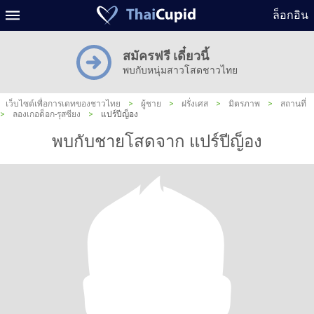
ล็อกอิน
สมัครฟรี เดี๋ยวนี้
พบกับหนุ่มสาวโสดชาวไทย
เว็บไซต์เพื่อการเดทของชาวไทย
>
ผู้ชาย
>
ฝรั่งเศส
>
มิตรภาพ
>
สถานที่
>
ลองเกอด็อก-รุสซียง
>
แปร์ปีญ็อง
พบกับชายโสดจาก แปร์ปีญ็อง