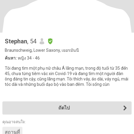
Stephan
, 54
Braunschweig, Lower Saxony, เยอรมันนี
ค้นหา:
หญิง 34 - 46
Tôi đang tìm một phụ nữ châu Á lãng mạn, trong độ tuổi từ 35 đến
45, chưa từng tiêm vắc xin Covid‑19 và đang tìm một người đàn
ông đáng tin cậy, cũng lãng mạn. Tôi thích váy, áo dài, váy ngủ, mái
tóc dài và những buổi dạo bộ vào ban đêm. Tôi sống cùn
ถัดไป
คุณอาจสนใจ:
สถานที่