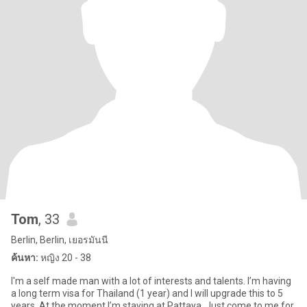
Tom
, 33
Berlin, Berlin, เยอรมันนี
ค้นหา:
หญิง 20 - 38
I'm a self made man with a lot of interests and talents. I’m having
a long term visa for Thailand (1 year) and I will upgrade this to 5
years. At the moment I’m staying at Pattaya. Just come to me for