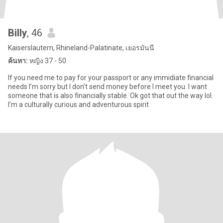
Billy
, 46
Kaiserslautern, Rhineland-Palatinate, เยอรมันนี
ค้นหา:
หญิง 37 - 50
If you need me to pay for your passport or any immidiate financial
needs I’m sorry but I don’t send money before I meet you. I want
someone that is also financially stable. Ok got that out the way lol.
I’m a culturally curious and adventurous spirit