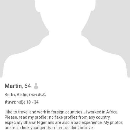
Martin
, 64
Berlin, Berlin, เยอรมันนี
ค้นหา:
หญิง 18 - 34
I like to travel and work in foreign countries... I worked in Africa.
Please, read my profile : no fake profiles from any country,
especially Ghana! Nigerians are also a bad experience. My photos
are real, i look younger than I am, so dont believe i