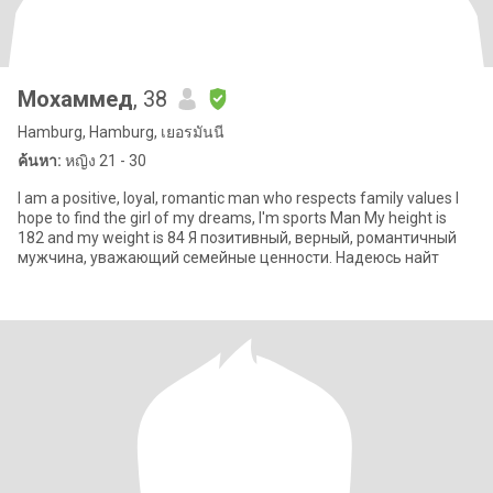
Мохаммед
, 38
Hamburg, Hamburg, เยอรมันนี
ค้นหา:
หญิง 21 - 30
I am a positive, loyal, romantic man who respects family values I
hope to find the girl of my dreams, I'm sports Man My height is
182 and my weight is 84 Я позитивный, верный, романтичный
мужчина, уважающий семейные ценности. Надеюсь найт