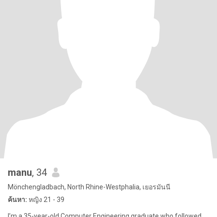
manu
, 34
Mönchengladbach, North Rhine-Westphalia, เยอรมันนี
ค้นหา:
หญิง 21 - 39
I’m a 35-year-old Computer Engineering graduate who followed