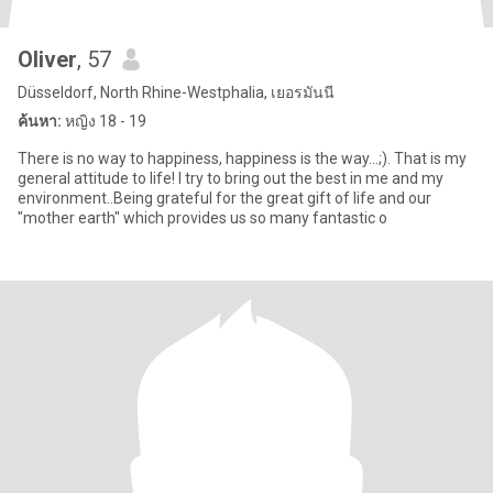
Oliver
, 57
Düsseldorf, North Rhine-Westphalia, เยอรมันนี
ค้นหา:
หญิง 18 - 19
There is no way to happiness, happiness is the way...;). That is my
general attitude to life! I try to bring out the best in me and my
environment..Being grateful for the great gift of life and our
"mother earth" which provides us so many fantastic o