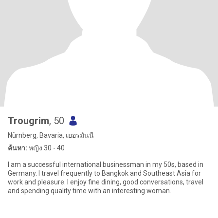
Trougrim
, 50
Nürnberg, Bavaria, เยอรมันนี
ค้นหา:
หญิง 30 - 40
I am a successful international businessman in my 50s, based in
Germany. I travel frequently to Bangkok and Southeast Asia for
work and pleasure. I enjoy fine dining, good conversations, travel
and spending quality time with an interesting woman.