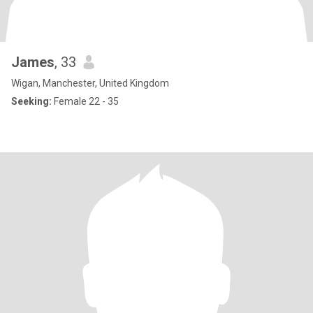
James
, 33
Wigan, Manchester, United Kingdom
Seeking:
Female 22 - 35