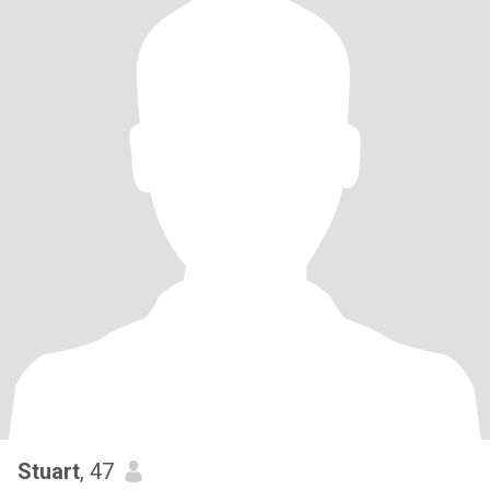
Stuart
, 47