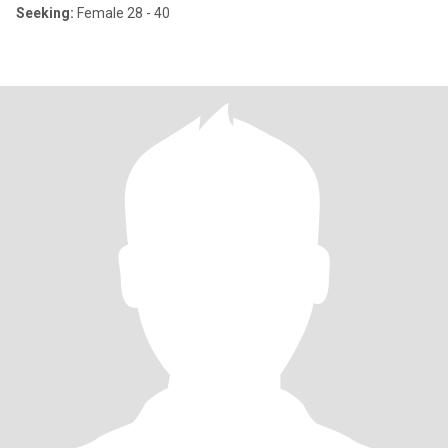
Seeking:
Female 28 - 40