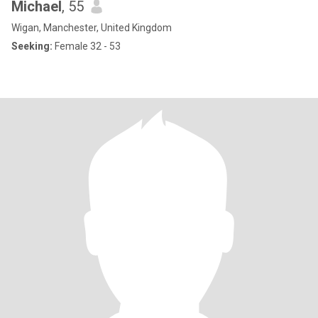
Michael
, 55
Wigan, Manchester, United Kingdom
Seeking:
Female 32 - 53