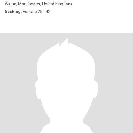
Wigan, Manchester, United Kingdom
Seeking:
Female 25 - 42