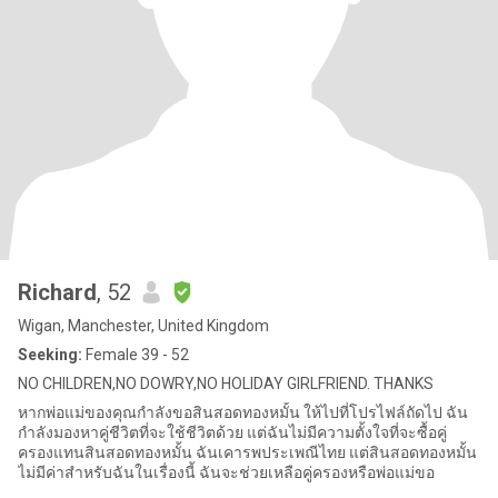
Richard
, 52
Wigan, Manchester, United Kingdom
Seeking:
Female 39 - 52
NO CHILDREN,NO DOWRY,NO HOLIDAY GIRLFRIEND. THANKS
หากพ่อแม่ของคุณกำลังขอสินสอดทองหมั้น ให้ไปที่โปรไฟล์ถัดไป ฉัน
กำลังมองหาคู่ชีวิตที่จะใช้ชีวิตด้วย แต่ฉันไม่มีความตั้งใจที่จะซื้อคู่
ครองแทนสินสอดทองหมั้น ฉันเคารพประเพณีไทย แต่สินสอดทองหมั้น
ไม่มีค่าสำหรับฉันในเรื่องนี้ ฉันจะช่วยเหลือคู่ครองหรือพ่อแม่ขอ