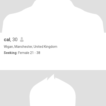
cal
, 30
Wigan, Manchester, United Kingdom
Seeking:
Female 21 - 38