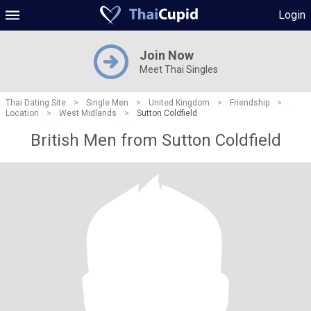
Login
Join Now
Meet Thai Singles
Thai Dating Site
>
Single Men
>
United Kingdom
>
Friendship
>
Location
>
West Midlands
>
Sutton Coldfield
British Men from Sutton Coldfield