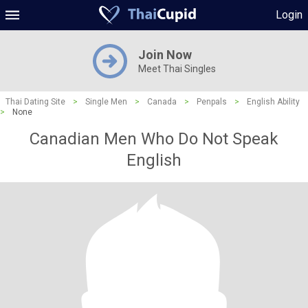
Login
Join Now
Meet Thai Singles
Thai Dating Site
>
Single Men
>
Canada
>
Penpals
>
English Ability
>
None
Canadian Men Who Do Not Speak
English