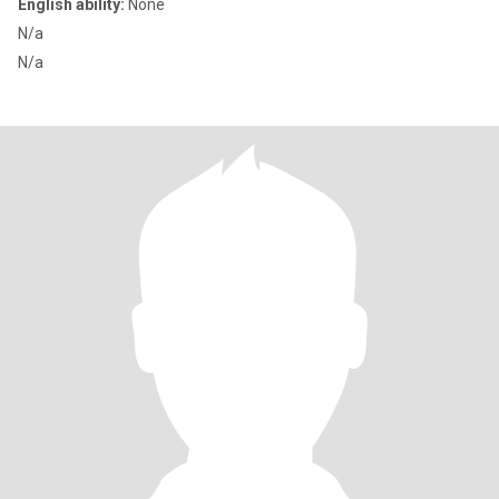
English ability:
None
N/a
N/a