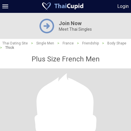
Login
Join Now
Meet Thai Singles
Thai Dating Site
>
Single Men
>
France
>
Friendship
>
Body Shape
>
Thick
Plus Size French Men