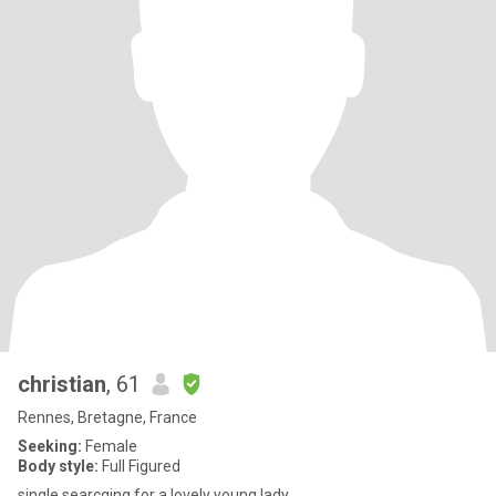
christian
, 61
Rennes, Bretagne, France
Seeking:
Female
Body style:
Full Figured
single searcging for a lovely young lady