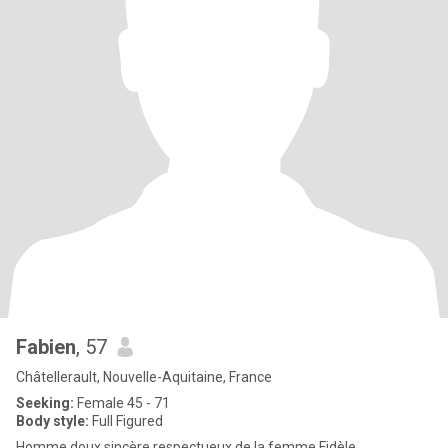
Fabien
, 57
Châtellerault, Nouvelle-Aquitaine, France
Seeking:
Female 45 - 71
Body style:
Full Figured
Homme doux sincère respectueux de la femme Fidèle