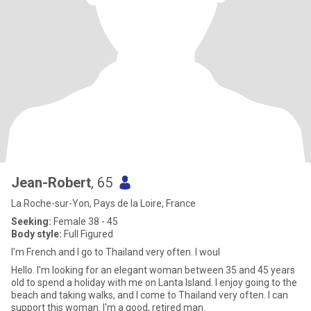
Jean-Robert
, 65
La Roche-sur-Yon, Pays de la Loire, France
Seeking:
Female 38 - 45
Body style:
Full Figured
I'm French and I go to Thailand very often. I woul
Hello. I'm looking for an elegant woman between 35 and 45 years
old to spend a holiday with me on Lanta Island. I enjoy going to the
beach and taking walks, and I come to Thailand very often. I can
support this woman. I'm a good, retired man.