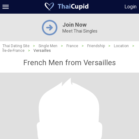
Login
Join Now
Meet Thai Singles
Thai Dating Site
>
Single Men
>
France
>
Friendship
>
Location
>
Île-de-France
>
Versailles
French Men from Versailles