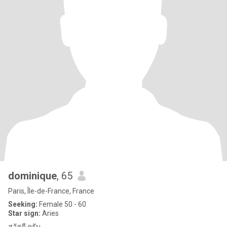
dominique
, 65
Paris, Île-de-France, France
Seeking:
Female 50 - 60
Star sign:
Aries
สวัสดี ครับ