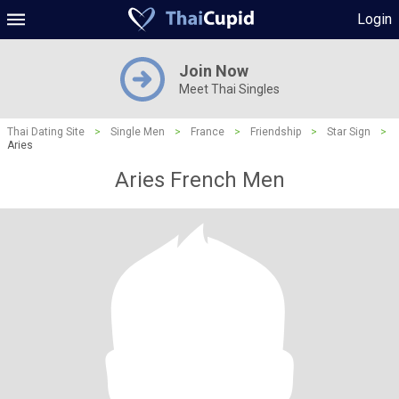
Login
Join Now
Meet Thai Singles
Thai Dating Site
>
Single Men
>
France
>
Friendship
>
Star Sign
>
Aries
Aries French Men