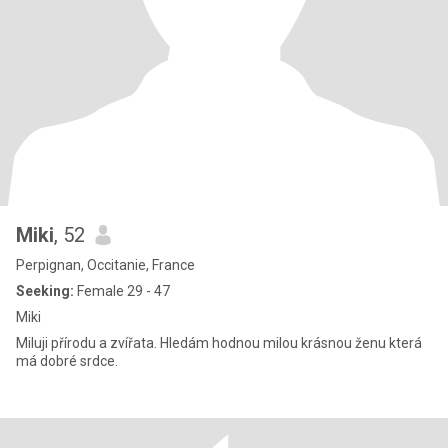
Miki
, 52
Perpignan, Occitanie, France
Seeking:
Female 29 - 47
Miki
Miluji přírodu a zvířata. Hledám hodnou milou krásnou ženu která
má dobré srdce.