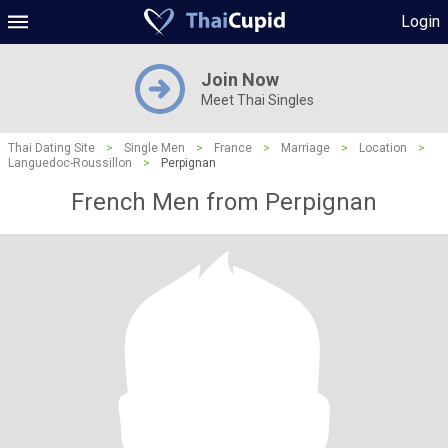
Login
Join Now
Meet Thai Singles
Thai Dating Site
>
Single Men
>
France
>
Marriage
>
Location
>
Languedoc-Roussillon
>
Perpignan
French Men from Perpignan