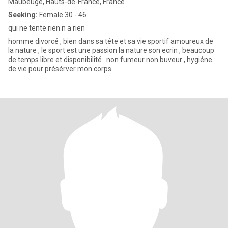
Maubeuge, Hauts-de-France, France
Seeking:
Female 30 - 46
qui ne tente rien n a rien
homme divorcé , bien dans sa téte et sa vie sportif amoureux de
la nature , le sport est une passion la nature son ecrin , beaucoup
de temps libre et disponibilité . non fumeur non buveur , hygiéne
de vie pour présérver mon corps