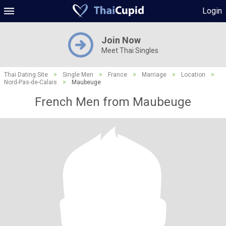
Login
Join Now
Meet Thai Singles
Thai Dating Site
>
Single Men
>
France
>
Marriage
>
Location
>
Nord-Pas-de-Calais
>
Maubeuge
French Men from Maubeuge