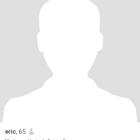
eric
, 65