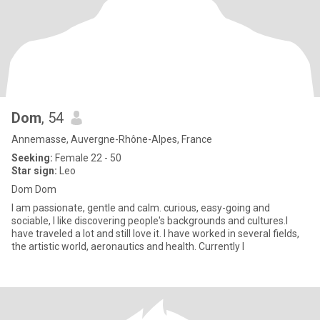
Dom
, 54
Annemasse, Auvergne-Rhône-Alpes, France
Seeking:
Female 22 - 50
Star sign:
Leo
Dom Dom
I am passionate, gentle and calm. curious, easy-going and
sociable, I like discovering people's backgrounds and cultures.I
have traveled a lot and still love it. I have worked in several fields,
the artistic world, aeronautics and health. Currently I