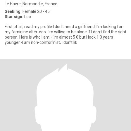
Le Havre, Normandie, France
Seeking:
Female 20 - 45
Star sign:
Leo
First of all, read my profile I don't need a girlfriend, I'm looking for
my feminine alter-ego. I'm willing to be alone if I don't find the right
person. Here is who I am: -I'm almost 5 0 but I look 1 0 years
younger -I am non-conformist, I don't lik