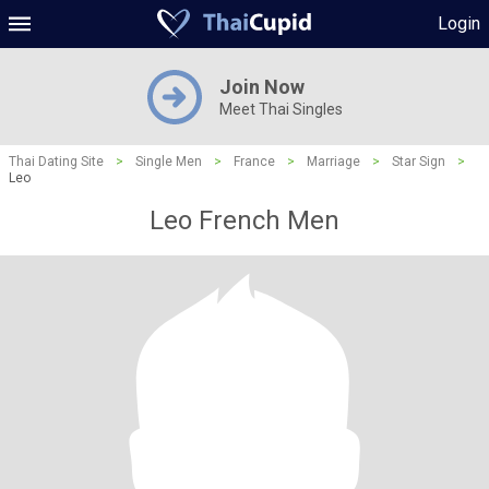
Login
Join Now
Meet Thai Singles
Thai Dating Site
>
Single Men
>
France
>
Marriage
>
Star Sign
>
Leo
Leo French Men