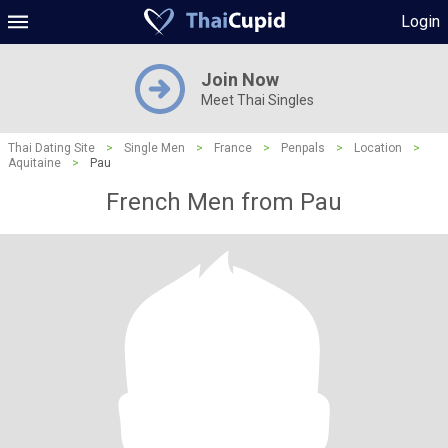
Login
Join Now
Meet Thai Singles
Thai Dating Site
>
Single Men
>
France
>
Penpals
>
Location
>
Aquitaine
>
Pau
French Men from Pau