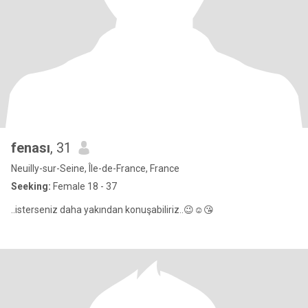
fenası
, 31
Neuilly-sur-Seine, Île-de-France, France
Seeking:
Female 18 - 37
..isterseniz daha yakından konuşabiliriz..😉☺️😘