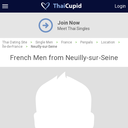
Login
Join Now
Meet Thai Singles
Thai Dating Site
>
Single Men
>
France
>
Penpals
>
Location
>
Île-de-France
>
Neuilly-sur-Seine
French Men from Neuilly-sur-Seine