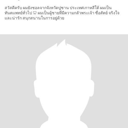
สวัสดีครับ ผมยังชอลจากจังหวัดปูซาน ประเทศเกาหลีใต้ ผมเป็น
ทันตแพทย์ทั่วไป 🦷 ผมเป็นผู้ชายที่มีความกลัวพระเจ้า ซื่อสัตย์ จริงใจ
และน่ารัก สนุกสนานในการอยู่ด้วย