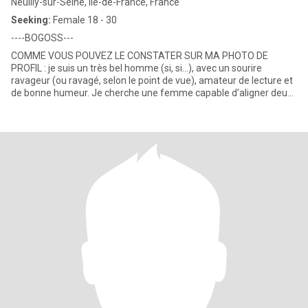
Neuilly-sur-Seine, Île-de-France, France
Seeking:
Female 18 - 30
----BOGOSS---
COMME VOUS POUVEZ LE CONSTATER SUR MA PHOTO DE
PROFIL : je suis un très bel homme (si, si…), avec un sourire
ravageur (ou ravagé, selon le point de vue), amateur de lecture et
de bonne humeur. Je cherche une femme capable d’aligner deux
phrases sans