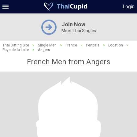
Login
Join Now
Meet Thai Singles
Thai Dating Site
>
Single Men
>
France
>
Penpals
>
Location
>
Pays de la Loire
>
Angers
French Men from Angers