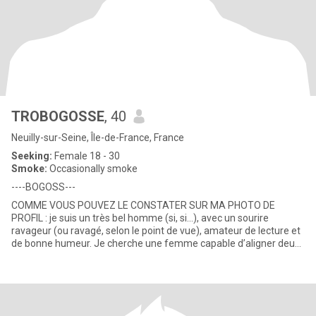
TROBOGOSSE
, 40
Neuilly-sur-Seine, Île-de-France, France
Seeking:
Female 18 - 30
Smoke:
Occasionally smoke
----BOGOSS---
COMME VOUS POUVEZ LE CONSTATER SUR MA PHOTO DE
PROFIL : je suis un très bel homme (si, si…), avec un sourire
ravageur (ou ravagé, selon le point de vue), amateur de lecture et
de bonne humeur. Je cherche une femme capable d’aligner deux
phrases sans