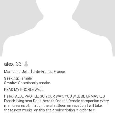
alex
, 33
Mantes-la-Jolie, Île-de-France, France
Seeking:
Female
Smoke:
Occasionally smoke
READ MY PROFILE WELL
Hello. FALSE PROFILE, GO YOUR WAY. YOU WILL BE UNMASKED
French living near Paris. here to find the female companion every
man dreams of. I flirt on the site...Soon on vacation, I will take
these next weeks. on this site a subscription in order to c