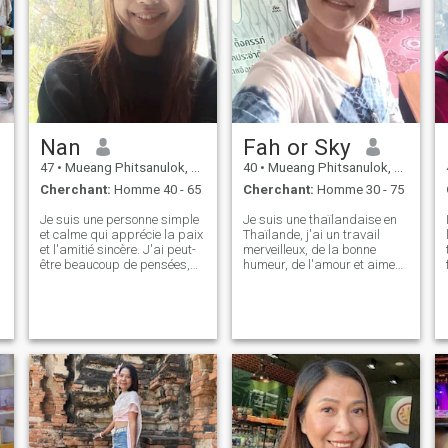
Nan
Fah or Sky
47
•
Mueang Phitsanulok, Phitsanulok, Thailande
40
•
Mueang Phitsanulok, Phitsanulok, Thailande
Cherchant:
Homme 40 - 65
Cherchant:
Homme 30 - 75
Je suis une personne simple
Je suis une thaïlandaise en
et calme qui apprécie la paix
Thaïlande, j'ai un travail
et l'amitié sincère. J'ai peut-
merveilleux, de la bonne
être beaucoup de pensées,
humeur, de l'amour et aime
mais je suis facile à
faire de l'exercice. J'ai
comprendre si nous ouvrons
quelques années, facile à
nos cœurs pour apprendre
sourire, aime méditer et faire
les uns des autres. Ce qui
de l'exercice, prends bien
compte le plus pour moi, c'est
soin de moi, je suis agile et
l'honnêteté et le respect. S'il
claire sur tout, comme un
vous plaît, ne m'approchez
simple naturel. Je t'aime, je
pas avec de l'argent, du sexe
t'aime, je t'aime, je t'aime, je
ou
t'aime, je t'aime, je t'aime, je
t'aime, je t'aime, je t'aime, je
t'aime, je t'aime, je t'aime, je
t'aime, je t'aime, je t'aime, je