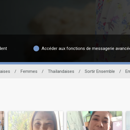
dent
Accéder aux fonctions de messagerie avancé
daises
/
Femmes
/
Thaïlandaises
/
Sortir Ensemble
/
E