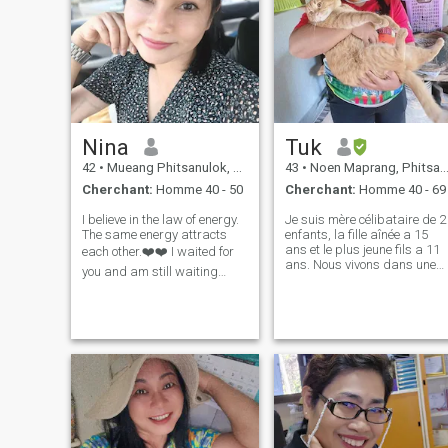
Nina
Tuk
42
•
Mueang Phitsanulok, Phitsanulok, Thailande
43
•
Noen Maprang, Phitsanulok, Thailande
Cherchant:
Homme 40 - 50
Cherchant:
Homme 40 - 69
I believe in the law of energy.
Je suis mère célibataire de 2
The same energy attracts
enfants, la fille aînée a 15
ans et le plus jeune fils a 11
each other.❤️❤️ I waited for
ans. Nous vivons dans une
you and am still waiting
maison louée. J'ai 40 ans,
when our time comes. I
divorcée depuis 5 ans, je
believe you will come into my
travaille comme journalier
life.💓 I am studying for a
pour un petit fournisseur de
master's degree in Buddhist
soins de santé Je 3 ne suis
Psychology.🤗 I like to dev
pas une personne qui
travaille depuis 8 ans, je ne
suis pas une personne qui
travaille depuis longtemps,
je suis une personne qui
travaille depuis longtemps,
je suis une personne qui est