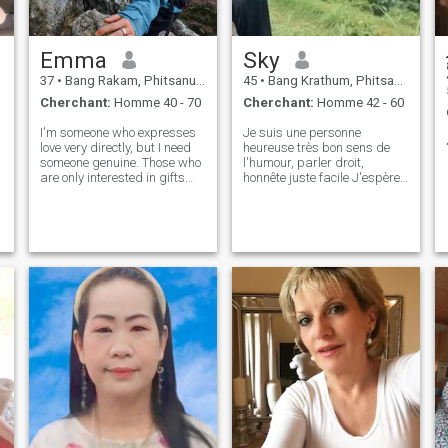
Emma
Sky
37
•
Bang Rakam, Phitsanulok, Thailande
45
•
Bang Krathum, Phitsanulok, Thailande
Cherchant:
Homme 40 - 70
Cherchant:
Homme 42 - 60
I'm someone who expresses
Je suis une personne
love very directly, but I need
heureuse très bon sens de
someone genuine. Those who
l'humour, parler droit,
are only interested in gifts
honnête juste facile J'espère
shouldn't contact me.
trouver quelqu'un et juste
heureux ensemble (si simple
🙏... mais personne ne vient
encore ) Ne perdez pas de
temps à être des gens
compliqués 🤣🤣