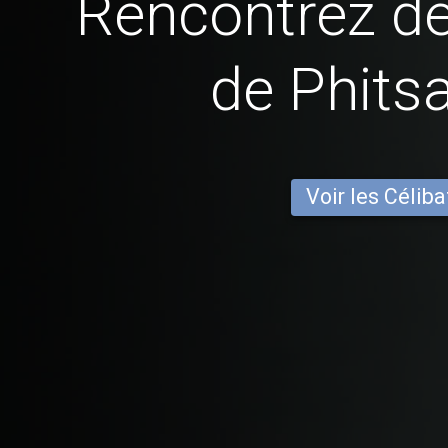
Rencontrez 
de Phits
Voir les Céliba