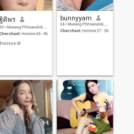
bunnyyam
ฐิติพร
24
•
Mueang Phitsanulok, Phitsanulok, Thailande
55
•
Mueang Phitsanulok, Phitsanulok, Thailande
Cherchant:
Homme 27 - 56
Cherchant:
Homme 65 - 96
รักธรรมชาติ