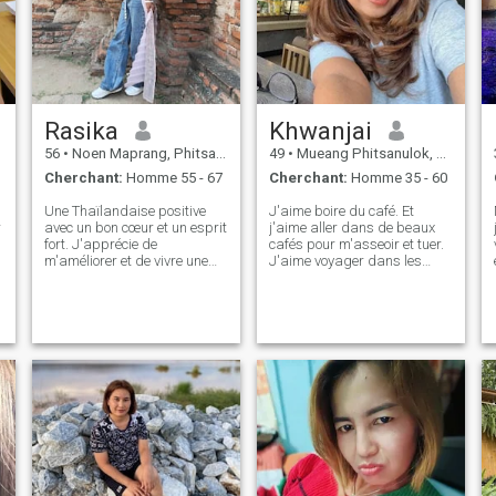
t'aime, je t'aime, je n'hésite
pas à me contacter, pour
développer une relation à
long terme, j'aime l'honneur,
je veux chacun. autre.
Rasika
Khwanjai
56
•
Noen Maprang, Phitsanulok, Thailande
49
•
Mueang Phitsanulok, Phitsanulok, Thailande
,
Cherchant:
Homme 55 - 67
Cherchant:
Homme 35 - 60
Une Thaïlandaise positive
J'aime boire du café. Et
r
avec un bon cœur et un esprit
j'aime aller dans de beaux
fort. J'apprécie de
cafés pour m'asseoir et tuer.
m'améliorer et de vivre une
J'aime voyager dans les
vie saine. Je cherche un
montagnes nature, sentir le
homme mature et généreux
bon air Je suis une personne
qui croit aux connexions
gentille et gentille. Si
réelles, pas aux jeux. Si vous
quelqu'un cherche une
appréciez la loyauté et
seconde personne honnête,
l'effort, nous nous
vous pouvez dire que je suis
entendreons bien.
certainement cette personne.
e
à