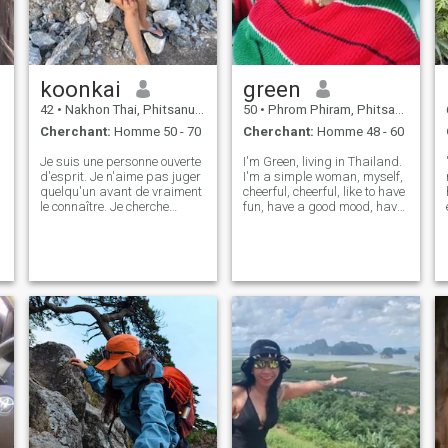
koonkai
green
42
•
Nakhon Thai, Phitsanulok, Thailande
50
•
Phrom Phiram, Phitsanulok, Thailande
Cherchant:
Homme 50 - 70
Cherchant:
Homme 48 - 60
Je suis une personne ouverte
I'm Green, living in Thailand.
d'esprit. Je n'aime pas juger
I'm a simple woman, myself,
quelqu'un avant de vraiment
cheerful, cheerful, like to have
le connaître. Je cherche
fun, have a good mood, have
quelqu'un, une relation à long
a beautiful, unique smile,
terme, un bon petit ami, nous
pretty, cute, able to go
pouvons tout partager.mes
through any situation, go
photos sont à jour de mai à
anywhere, easy to get along
maintenant.Veuillez lire le
with with a smile. my
message.