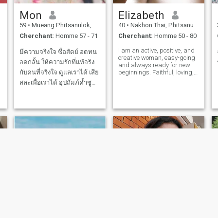
Mon
Elizabeth
59
•
Mueang Phitsanulok, Phitsanulok, Thailande
40
•
Nakhon Thai, Phitsanulok, Thailande
Cherchant:
Homme 57 - 71
Cherchant:
Homme 50 - 80
I am an active, positive, and
มีความจริงใจ ซื่อสัตย์ อดทน
creative woman, easy-going
อดกลั้น ให้ความรักที่แท้จริง
and always ready for new
กับคนที่จริงใจ ดูแลเราได้ เสีย
beginnings. Faithful, loving,
gentle, and caring. I believe
สละเพื่อเราได้ อุปถัมภ์ค้ำชู
that true happiness in a
ร่วมทุกข์ร่วมสุขด้วยกัน
relationship lies in making
your loved ones happy, even
when challenges arise. Deep