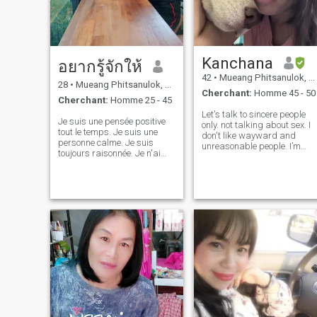
Kanchana
อยากรู้จักให้
42
•
Mueang Phitsanulok, Phitsanulok, Thailande
28
•
Mueang Phitsanulok, Phitsanulok, Thailande
Cherchant:
Homme 45 - 50
Cherchant:
Homme 25 - 45
Let's talk to sincere people
Je suis une pensée positive
only. not talking about sex. I
tout le temps. Je suis une
don't like wayward and
personne calme. Je suis
unreasonable people. I’m
toujours raisonnée. Je n'ai
looking for serious
jamais été à personne. Je
relationships if you’re looking
vais être méchant, il doit y
for fun please next profile 😌
avoir une raison. J'ai 2
😌 If you know that you are a
enfants. J'ai divorcé de mon
polite man. You can alw
ex-mari. Je suis le seul. Je
travaille dur pour gagner ma
vie. Je suis pauvre. Je n'ai
pas de patrimoine. Je vis
seul.