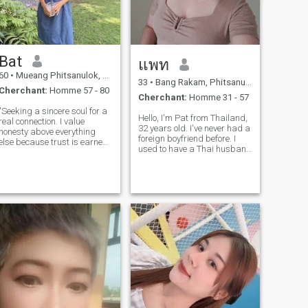
Bat
แพท
60
•
Mueang Phitsanulok, Phitsanulok, Thailande
33
•
Bang Rakam, Phitsanulok, Thailande
Cherchant:
Homme 57 - 80
Cherchant:
Homme 31 - 57
"Seeking a sincere soul for a
Hello, I'm Pat from Thailand,
real connection. I value
32 years old. I've never had a
honesty above everything
foreign boyfriend before. I
else because trust is earned,
used to have a Thai husband
not given. I am looking for a
and we had 1 child together.
serious relationship built on
After we separated for 1
mutual respect and loyalty. If
year, I want to open up to
you're looking for someone to
good love again with
grow old with and y
foreigners. I like to do vegeta