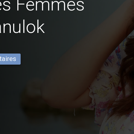
des Femmes
anulok
taires