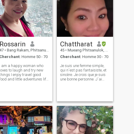
Rossarin
Chattharat
47
•
Bang Rakam, Phitsanulok, Thailande
45
•
Mueang Phitsanulok, Phitsanulok, Thailande
Cherchant:
Homme 50 - 70
Cherchant:
Homme 30 - 70
I am a happy woman who
Je suis une femme simple,
loves to laugh and try new
qui n`est pas fantaisiste, et
things I enjoy travel good
sincère. Je crois que je suis
food and little adventures life
une bonne personne. J`ai
is more fun with someone
confiance en moi et en mes
who can share joy. I hope to
propres capacités. Je suis
meet a kind man who is
décisive. Je dois être
serious about love
objective et savoir ce que je
veux de la vie. Je suis
sincère, honneur et foi à mon
amour, J'adore voyager
dans différents endroits et
surtout voyager pour voir la
nature. J'aime la nature, les
plages et les cascades.
J'aime regarder des films et