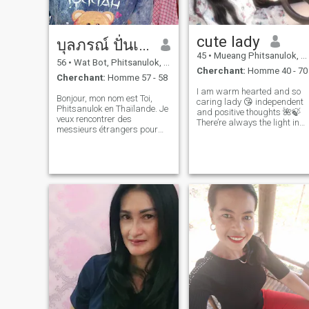
cute lady
บุลภรณ์ ปั่นเนตร์
45
•
Mueang Phitsanulok, Phitsanulok, Thailande
56
•
Wat Bot, Phitsanulok, Thailande
Cherchant:
Homme 40 - 70
Cherchant:
Homme 57 - 58
I am warm hearted and so
Bonjour, mon nom est Toi,
caring lady 😘 independent
Phitsanulok en Thaïlande. Je
and positive thoughts 🌺🍃
veux rencontrer des
There’re always the light in
messieurs étrangers pour
the end of tunnel 👉 so keep
l'amitié. Ce qui, espérons-le,
smiling and everything will
conduira à un engagement à
be alright 🌷🌿🌸☘️🍄🌾🍄😄
long terme. Je suis une
femme thaïlandaise douce,
😁😍😃😘
gentille et compréhensive. Si
vous êtes intéressés à me
connaître et à développer une
relation avec une femme
thaïlandaise attentionnée.
S'il vous plaît n'hésitez pas à
me contacter.