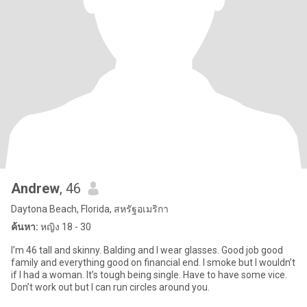
Andrew
, 46
Daytona Beach, Florida, สหรัฐอเมริกา
ค้นหา:
หญิง 18 - 30
I’m 46 tall and skinny. Balding and I wear glasses. Good job good
family and everything good on financial end. I smoke but I wouldn’t
if I had a woman. It’s tough being single. Have to have some vice.
Don’t work out but I can run circles around you.