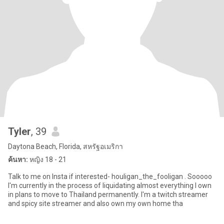
Tyler
, 39
Daytona Beach, Florida, สหรัฐอเมริกา
ค้นหา:
หญิง 18 - 21
Talk to me on Insta if interested- houligan_the_fooligan . Sooooo
I'm currently in the process of liquidating almost everything I own
in plans to move to Thailand permanently. I'm a twitch streamer
and spicy site streamer and also own my own home tha