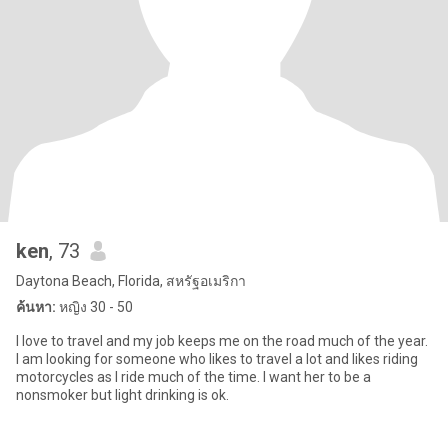
ken
, 73
Daytona Beach, Florida, สหรัฐอเมริกา
ค้นหา:
หญิง 30 - 50
I love to travel and my job keeps me on the road much of the year.
I am looking for someone who likes to travel a lot and likes riding
motorcycles as I ride much of the time. I want her to be a
nonsmoker but light drinking is ok.