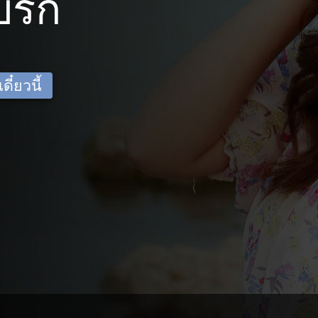
ิร์ก
ี๋ยวนี้