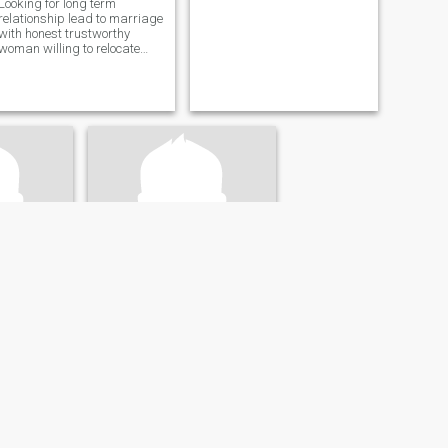
Looking for long term
relationship lead to marriage
with honest trustworthy
woman willing to relocate
and wants a large family
glenn
da, สหรัฐอเมริกา
36
•
Saint Petersburg, Florida, สหรัฐอเมริกา
8
ค้นหา:
หญิง 21 - 38