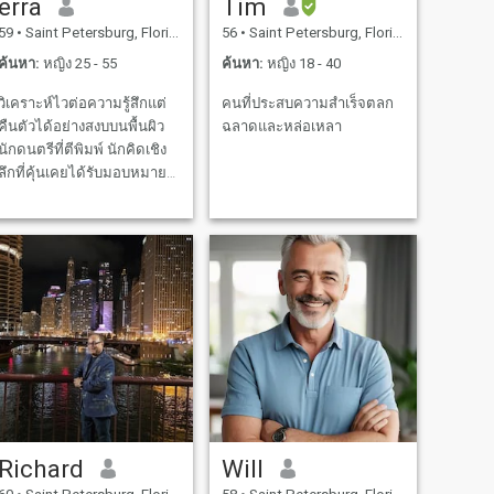
erra
Tim
59
•
Saint Petersburg, Florida, สหรัฐอเมริกา
56
•
Saint Petersburg, Florida, สหรัฐอเมริกา
ค้นหา:
หญิง 25 - 55
ค้นหา:
หญิง 18 - 40
วิเคราะห์ไวต่อความรู้สึกแต่
คนที่ประสบความสำเร็จตลก
คืนตัวได้อย่างสงบบนพื้นผิว
ฉลาดและหล่อเหลา
นักดนตรีที่ตีพิมพ์ นักคิดเชิง
ลึกที่คุ้นเคยได้รับมอบหมาย
ให้เห็นรายละเอียดมากมาย
หลายคนอาจพลาด ชอบที่จะ
สนุกกับผู้อื่นด้วยการชื่นชม
ช่วงเวลานี้อย่างมาก
Richard
Will