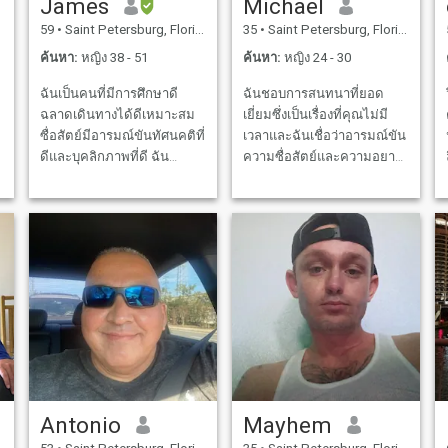
James
Michael
59
•
Saint Petersburg, Florida, สหรัฐอเมริกา
35
•
Saint Petersburg, Florida, สหรัฐอเมริกา
ค้นหา:
หญิง 38 - 51
ค้นหา:
หญิง 24 - 30
ฉันเป็นคนที่มีการศึกษาดี
ฉันชอบการสนทนาที่ยอด
ฉลาดเดินทางได้ดีเหมาะสม
เยี่ยมซึ่งเป็นเรื่องที่คุณไม่มี
ซื่อสัตย์มีอารมณ์ขันทัศนคติที่
เวลาและฉันเชื่อว่าอารมณ์ขัน
ดีและบุคลิกภาพที่ดี ฉัน
ความซื่อสัตย์และความอยาก
หลงใหลราคะและใจดี ฉันไม่
รู้อยากเห็นเป็นสิ่งที่ไม่
สนใจในการซื้อขายการเข้า
สามารถต่อรองได้ในความ
รหัสลับหรือ Bitcoin !
สัมพันธ์ใดๆ
Antonio
Mayhem