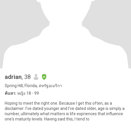
adrian
, 38
Spring Hill, Florida, สหรัฐอเมริกา
ค้นหา:
หญิง 18 - 99
Hoping to meet the right one. Because I get this often, as a
disclaimer: I've dated younger and I've dated older, age is simply a
number, ultimately what matters is life expriences that influence
one's maturity levels. Having said this, I tend to