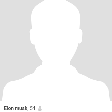
Elon musk
, 54