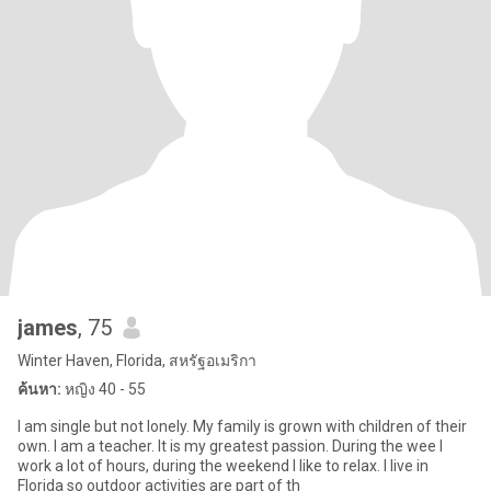
james
, 75
Winter Haven, Florida, สหรัฐอเมริกา
ค้นหา:
หญิง 40 - 55
I am single but not lonely. My family is grown with children of their
own. I am a teacher. It is my greatest passion. During the wee I
work a lot of hours, during the weekend I like to relax. I live in
Florida so outdoor activities are part of th