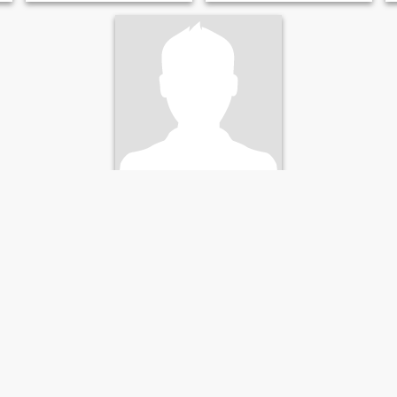
tim
46
•
Alpharetta, Georgia, สหรัฐอเมริกา
ค้นหา:
หญิง 24 - 42