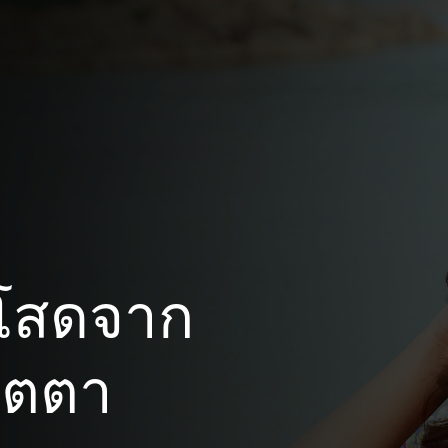
โสดจาก
รตตา