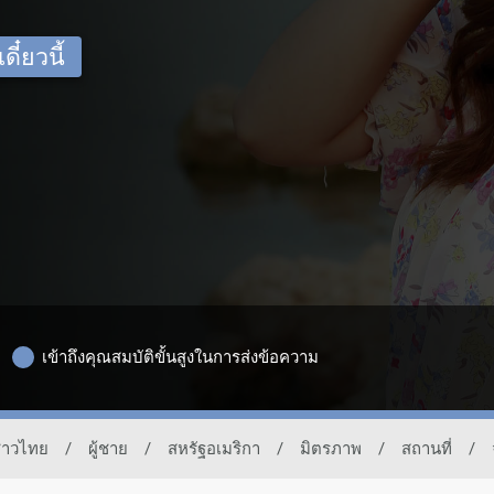
ี๋ยวนี้
เข้าถึงคุณสมบัติขั้นสูงในการส่งข้อความ
ชาวไทย
/
ผู้ชาย
/
สหรัฐอเมริกา
/
มิตรภาพ
/
สถานที่
/