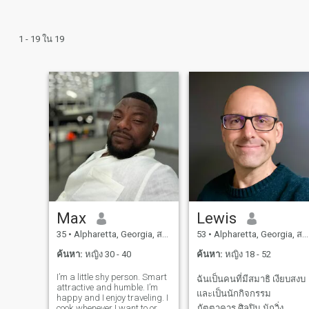
1 - 19 ใน 19
Max
Lewis
35
•
Alpharetta, Georgia, สหรัฐอเมริกา
53
•
Alpharetta, Georgia, สหรัฐอเมริกา
ค้นหา:
หญิง 30 - 40
ค้นหา:
หญิง 18 - 52
I’m a little shy person. Smart
ฉันเป็นคนที่มีสมาธิ เงียบสงบ
attractive and humble. I’m
และเป็นนักกิจกรรม
happy and I enjoy traveling. I
cook whenever I want to or
ภัตตาคาร ศิลปิน นักวิ่ง