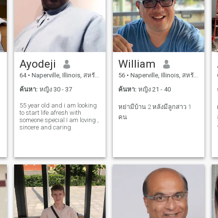
Ayodeji
William
64
•
Naperville, Illinois, สหรัฐอเมริกา
56
•
Naperville, Illinois, สหรัฐอเมริกา
ค้นหา:
หญิง 30 - 37
ค้นหา:
หญิง 21 - 40
55 year old and i am looking
หย่ามีบ้าน 2 หลังมีลูกสาว 1
to start life afresh with
คน
someone special I am loving ,
sincere and caring.