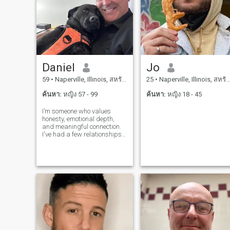
Daniel
Jo
59
•
Naperville, Illinois, สหรัฐอเมริกา
25
•
Naperville, Illinois, สหรัฐอเมริกา
ค้นหา:
หญิง 57 - 99
ค้นหา:
หญิง 18 - 45
I’m someone who values
honesty, emotional depth,
and meaningful connection.
I've had a few relationships
that taught me a lot. Some
were beautiful, others were
difficult. I’ve experienced
being in situations where I
gave more than I received,
felt un