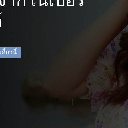
าก เนเปอร์
์
ี๋ยวนี้