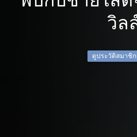
พบกับชายโสดจ
วิลล
ดูประวัติสมาชิกเด