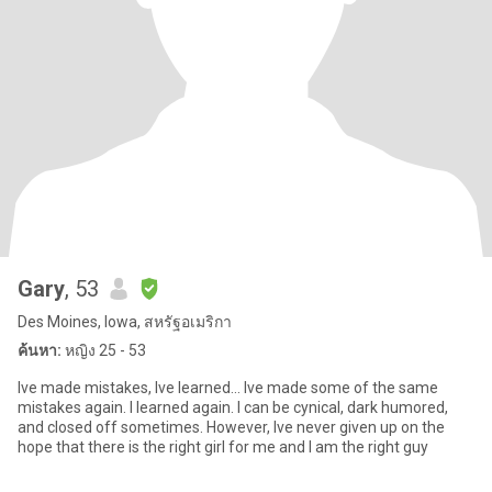
Gary
, 53
Des Moines, Iowa, สหรัฐอเมริกา
ค้นหา:
หญิง 25 - 53
Ive made mistakes, Ive learned... Ive made some of the same
mistakes again. I learned again. I can be cynical, dark humored,
and closed off sometimes. However, Ive never given up on the
hope that there is the right girl for me and I am the right guy