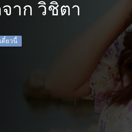
จาก วิชิตา
ี๋ยวนี้