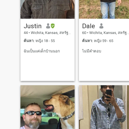
การชื่นชมสิ่งเล็กๆเช่นอาหาร
ที่ปรุงเองที่บ้านหรือเสียงที่คุณ
พลาด เมื่อฉันไม่ได้อยู่นอก
ชายฝั่งฉันสนุกกับช่วงเวลาที่
Justin
Dale
เรียบง่ายและเงียบ ฉันชอบตก
44
•
Wichita, Kansas, สหรัฐอเมริกา
60
•
Wichita, Kansas, สหรัฐอเมริกา
ปลาเพลงบลูส์และเพลงคันทรี
ที่ใช้มือจับและเดินช้าเมื่อ
ค้นหา:
หญิง 18 - 55
ค้นหา:
หญิง 59 - 65
อากาศเย็น ผ่านช่วงเวลาที่ฉัน
ฉันเป็นแค่เด็กบ้านนอก
ไม่มีคำตอบ
มีชีวิตที่ดีขึ้นและแย่ลงแต่ฉัน
ก็ยังมีความรักและความภักดี
มากมายที่จะให้