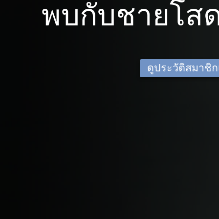
พบกับชายโสด
ดูประวัติสมาชิกเด