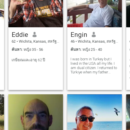
Eddie
Engin
62
•
Wichita, Kansas, สหรัฐอเมริกา
46
•
Wichita, Kansas, สหรัฐอเมริกา
ค้นหา:
หญิง 35 - 56
ค้นหา:
หญิง 25 - 40
I was born in Turkey but I
เกษียณและอายุ 62 ปี
lived in the USA all my life. I
am dual citizen. I returned to
Türkiye when my father
passed away last year, to
help my mother. I'm looking
for someone who is willing to
live retired life with me in
Turkey. I have a be