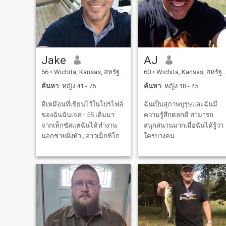
Jake
AJ
56
•
Wichita, Kansas, สหรัฐอเมริกา
60
•
Wichita, Kansas, สหรัฐอเมริกา
ค้นหา:
หญิง 41 - 75
ค้นหา:
หญิง 18 - 45
ดีเหมือนที่เขียนไว้ในโปรไฟล์
ฉันเป็นสุภาพบุรุษและฉันมี
ของฉันฉันเจค - 55 เดิมมา
ความรู้สึกตลกดี สามารถ
จากเท็กซัสแต่ฉันได้ทำงาน
สนุกสนานมากเมื่อฉันได้รู้ว่า
นอกชายฝั่งทั่ว ; อ่าวเม็กซิโก,
ใครบางคน
ทะเลเหนือ, แอฟริกาตะวันตก
ฉันอยู่ในแหล่งน้ำมันและก๊าซ
มานานกว่า 20 ปีเริ่มต้นจาก
roustabout และทำงานของ
ฉันขึ้นไปเป็นผู้นำวิศวกร มัน
เป็นงานที่ยากและยาวไกล
ออกไปจากที่ดินแต่มันสอนให้
คุณมีวินัยความภักดีและวิธี