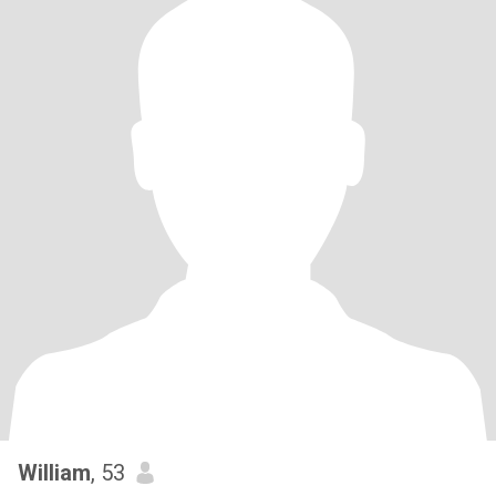
William
, 53