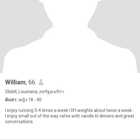
William
, 66
Slidell, Louisiana, สหรัฐอเมริกา
ค้นหา:
หญิง 18 - 40
I enjoy running 3-4 times a week I lift weights about twice a week .
I enjoy small out of the way cafes with candle lit dinners and great
conversations.