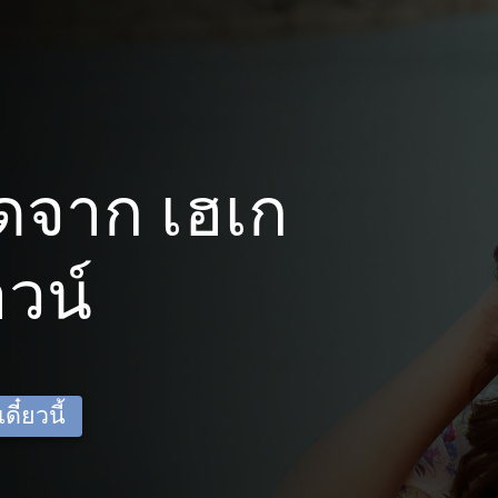
ดจาก เฮเก
วน์
ี๋ยวนี้